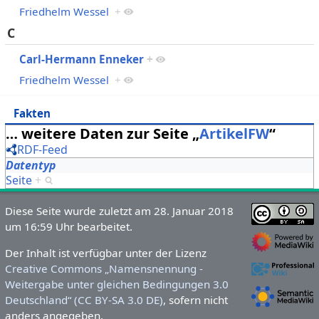
Friedhelm Wessel
+
C
Carl-Hermann Enneker
+
Friedhelm Wessel
+
Fakten
… weitere Daten zur Seite „
ArtikelFW
“
RDF-Feed
Datentyp
Seite
+
Diese Seite wurde zuletzt am 28. Januar 2018
um 16:59 Uhr bearbeitet.
Der Inhalt ist verfügbar unter der Lizenz
Creative Commons „Namensnennung -
Weitergabe unter gleichen Bedingungen 3.0
Deutschland“ (CC BY-SA 3.0 DE)
, sofern nicht
anders angegeben.