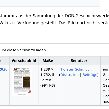
 stammt aus der Sammlung der DGB-Geschichtswerks
iki zur Verfügung gestellt. Das Bild darf nicht ver
, um diese Version zu laden.
m
Vorschaubild
Maße
Benutzer
 2026
1.239 ×
Thorsten Schmidt
ein
1.752, 5
(
Diskussion
|
Beiträge
)
Ges
Seiten
Her
(991 KB)
Ges
Her
Hoc
hoc