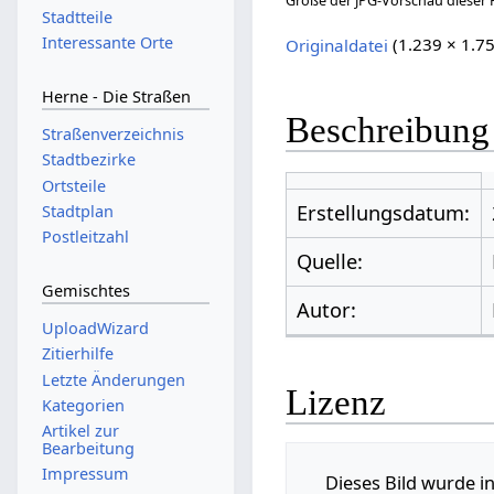
Größe der JPG-Vorschau dieser 
Stadtteile
Interessante Orte
Originaldatei
(1.239 × 1.7
Herne - Die Straßen
Beschreibung
Straßenverzeichnis
Stadtbezirke
Ortsteile
Erstellungsdatum:
Stadtplan
Postleitzahl
Quelle:
Gemischtes
Autor:
UploadWizard
Zitierhilfe
Letzte Änderungen
Lizenz
Kategorien
Artikel zur
Bearbeitung
Impressum
Dieses Bild wurde in