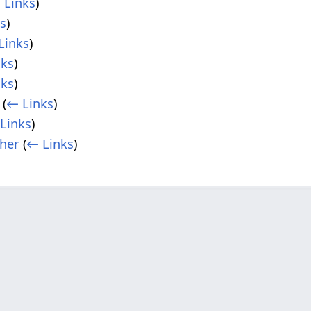
 Links
)
s
)
Links
)
nks
)
nks
)
(
← Links
)
Links
)
her
(
← Links
)