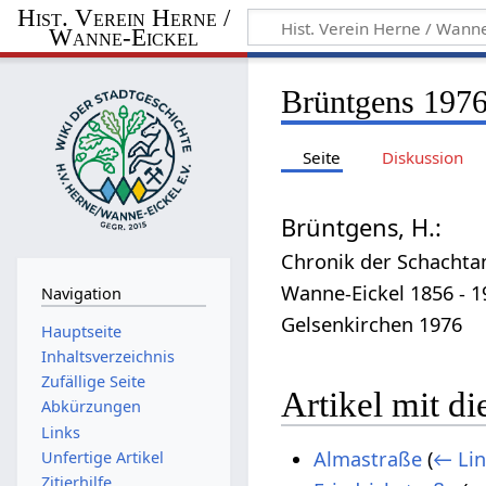
Hist. Verein Herne /
Wanne-Eickel
Brüntgens 197
Seite
Diskussion
Brüntgens, H.:
Chronik der Schacht
Wanne-Eickel 1856 - 1
Navigation
Gelsenkirchen 1976
Hauptseite
Inhaltsverzeichnis
Zufällige Seite
Artikel mit di
Abkürzungen
Links
Almastraße
(
← Lin
Unfertige Artikel
Zitierhilfe