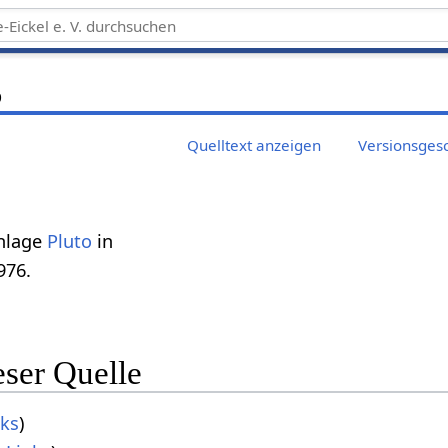
6
Quelltext anzeigen
Versionsges
anlage
Pluto
in
976.
eser Quelle
ks
)