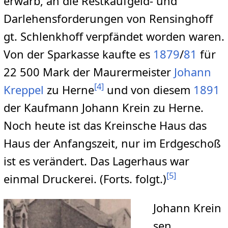
erwarb, an die Restkaufgeld- und
Darlehensforderungen von Rensinghoff
gt. Schlenkhoff verpfändet worden waren.
Von der Sparkasse kaufte es
1879
/
81
für
22 500 Mark der Maurermeister
Johann
[
4
]
Kreppel
zu Herne
und von diesem
1891
der Kaufmann Johann Krein zu Herne.
Noch heute ist das Kreinsche Haus das
Haus der Anfangszeit, nur im Erdgeschoß
ist es verändert. Das Lagerhaus war
[
5
]
einmal Druckerei. (Forts. folgt.)
Johann Krein
sen.