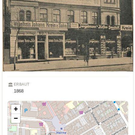
🏛️
ERBAUT
1868
+
−