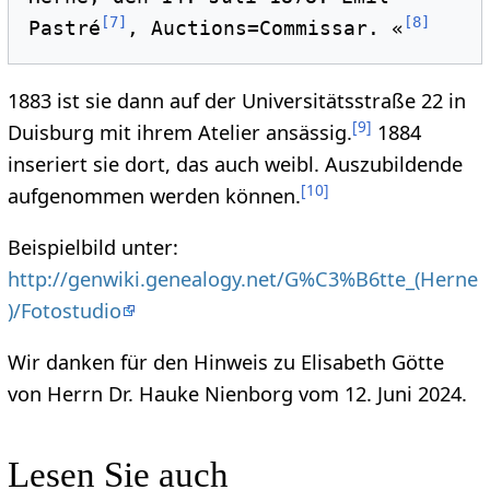
[
7
]
[
8
]
Pastré
, Auctions=Commissar. «
1883 ist sie dann auf der Universitätsstraße 22 in
[
9
]
Duisburg mit ihrem Atelier ansässig.
1884
inseriert sie dort, das auch weibl. Auszubildende
[
10
]
aufgenommen werden können.
Beispielbild unter:
http://genwiki.genealogy.net/G%C3%B6tte_(Herne
)/Fotostudio
Wir danken für den Hinweis zu Elisabeth Götte
von Herrn Dr. Hauke Nienborg vom 12. Juni 2024.
Lesen Sie auch