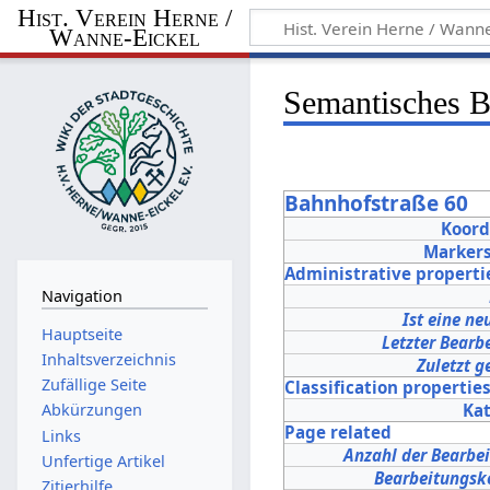
Hist. Verein Herne /
Wanne-Eickel
Semantisches 
Bahnhofstraße 60
Koord
Marker
Administrative properti
Navigation
Ist eine ne
Hauptseite
Letzter Bearbe
Inhaltsverzeichnis
Zuletzt g
Zufällige Seite
Classification propertie
Ka
Abkürzungen
Page related
Links
Anzahl der Bearbe
Unfertige Artikel
Bearbeitungs
Zitierhilfe