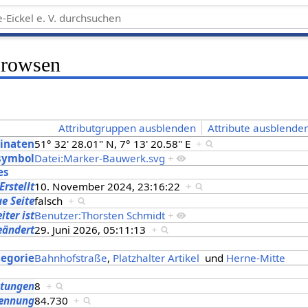
Browsen
Attributgruppen ausblenden
Attribute ausblenden
inaten
51° 32' 28.01" N, 7° 13' 20.58" E
+
symbol
Datei:Marker-Bauwerk.svg
+
es
Erstellt
10. November 2024, 23:16:22
+
ue Seite
falsch
+
iter ist
Benutzer:Thorsten Schmidt
+
eändert
29. Juni 2026, 05:11:13
+
s
tegorie
Bahnhofstraße
,
Platzhalter Artikel
und
Herne-Mitte
itungen
8
+
kennung
84.730
+