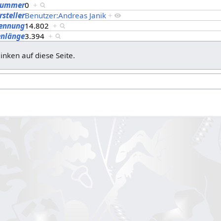
nummer
0
+
rsteller
Benutzer:Andreas Janik
+
kennung
14.802
+
enlänge
3.394
+
linken auf diese Seite.