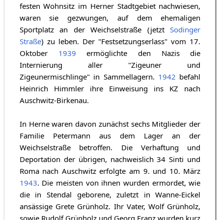
festen Wohnsitz im Herner Stadtgebiet nachwiesen,
waren sie gezwungen, auf dem ehemaligen
Sportplatz an der Weichselstraße (jetzt
Sodinger
Straße
) zu leben. Der "Festsetzungserlass" vom 17.
Oktober
1939
ermöglichte den Nazis die
Internierung aller "Zigeuner und
Zigeunermischlinge" in Sammellagern.
1942
befahl
Heinrich Himmler ihre Einweisung ins KZ nach
Auschwitz-Birkenau.
In Herne waren davon zunächst sechs Mitglieder der
Familie Petermann aus dem Lager an der
Weichselstraße betroffen. Die Verhaftung und
Deportation der übrigen, nachweislich 34 Sinti und
Roma nach Auschwitz erfolgte am 9. und 10. März
1943
. Die meisten von ihnen wurden ermordet, wie
die in Stendal geborene, zuletzt in Wanne-Eickel
ansässige Grete Grünholz. Ihr Vater, Wolf Grünholz,
sowie Rudolf Grünholz und Georg Franz wurden kurz