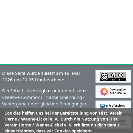
Diese Seite wurde zuletzt am 19. Mai
2026 um 20:05 Uhr bearbeitet.
Der Inhalt ist verfügbar unter der Lizenz
Creative Commons „Namensnennung -
Weitergabe unter gleichen Bedingungen
3.0 Deutschland“ (CC BY-SA 3.0 DE)
,
Cookies helfen uns bei der Bereitstellung von Hist. Verein
sofern nicht anders angegeben.
Herne / Wanne-Eickel e. V.. Durch die Nutzung von Hist.
Verein Herne / Wanne-Eickel e. V. erklärst du dich damit
Datenschutz
einverstanden, dass wir Cookies speichern.