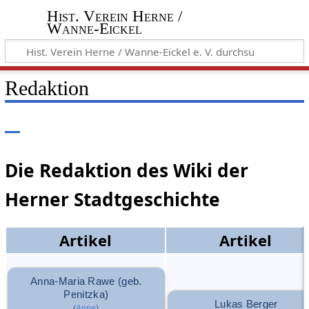
Hist. Verein Herne /
Wanne-Eickel
Redaktion
Die Redaktion des Wiki der
Herner Stadtgeschichte
Artikel
Artikel
Anna-Maria Rawe (geb.
Penitzka)
Lukas Berger
(
Anne
)