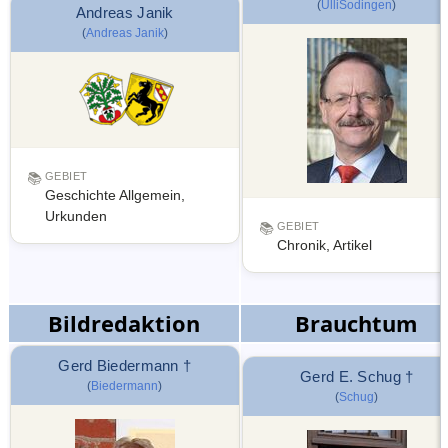
(
UlliSodingen
)
Andreas Janik
(
Andreas Janik
)
📚
GEBIET
Geschichte Allgemein,
Urkunden
📚
GEBIET
Chronik, Artikel
Bildredaktion
Brauchtum
Gerd Biedermann †
Gerd E. Schug †
(
Biedermann
)
(
Schug
)