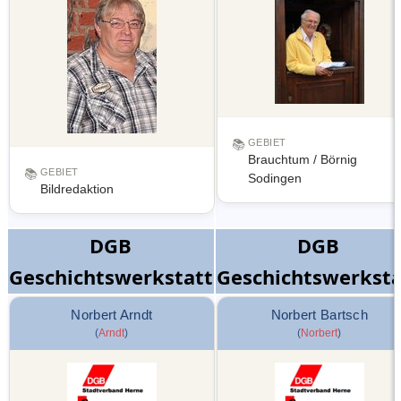
📚
GEBIET
Brauchtum / Börnig
📚
GEBIET
Sodingen
Bildredaktion
DGB
DGB
Geschichtswerkstatt
Geschichtswerksta
Norbert Arndt
Norbert Bartsch
(
Arndt
)
(
Norbert
)