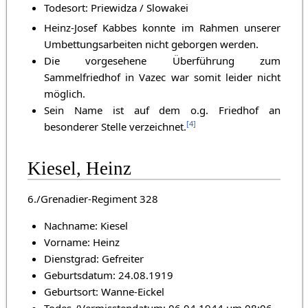
Todesort: Priewidza / Slowakei
Heinz-Josef Kabbes konnte im Rahmen unserer
Umbettungsarbeiten nicht geborgen werden.
Die vorgesehene Überführung zum
Sammelfriedhof in Vazec war somit leider nicht
möglich.
Sein Name ist auf dem o.g. Friedhof an
[
4
]
besonderer Stelle verzeichnet.
Kiesel, Heinz
6./Grenadier-Regiment 328
Nachname: Kiesel
Vorname: Heinz
Dienstgrad: Gefreiter
Geburtsdatum: 24.08.1919
Geburtsort: Wanne-Eickel
Todes-/Vermisstendatum: 06.04.1944 um 08:06