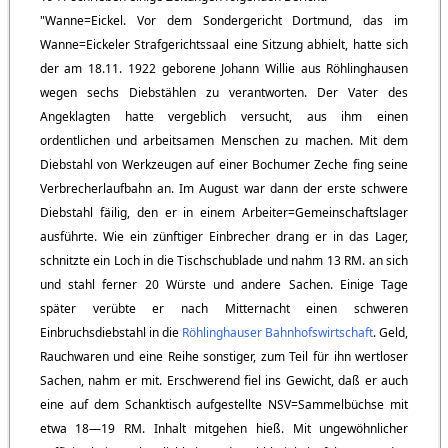
"Wanne=Eickel. Vor dem Sondergericht Dortmund, das im
Wanne=Eickeler Strafgerichtssaal eine Sitzung abhielt, hatte sich
der am 18.11. 1922 geborene Johann Willie aus Röhlinghausen
wegen sechs Diebstählen zu verantworten. Der Vater des
Angeklagten hatte vergeblich versucht, aus ihm einen
ordentlichen und arbeitsamen Menschen zu machen. Mit dem
Diebstahl von Werkzeugen auf einer Bochumer Zeche fing seine
Verbrecherlaufbahn an. Im August war dann der erste schwere
Diebstahl fäilig, den er in einem Arbeiter=Gemeinschaftslager
ausführte. Wie ein zünftiger Einbrecher drang er in das Lager,
schnitzte ein Loch in die Tischschublade und nahm 13 RM. an sich
und stahl ferner 20 Würste und andere Sachen. Einige Tage
später verübte er nach Mitternacht einen schweren
Einbruchsdiebstahl in die
Röhlinghauser Bahnhofswirtschaft
. Geld,
Rauchwaren und eine Reihe sonstiger, zum Teil für ihn wertloser
Sachen, nahm er mit. Erschwerend fiel ins Gewicht, daß er auch
eine auf dem Schanktisch aufgestellte NSV=Sammelbüchse mit
etwa 18—19 RM. Inhalt mitgehen hieß. Mit ungewöhnlicher