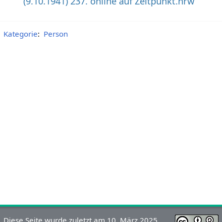
(9.10.1941) 237. online auf Zeitpunkt.nrw
Kategorie
:
Person
Diese Seite wurde zuletzt am 10. März 2025