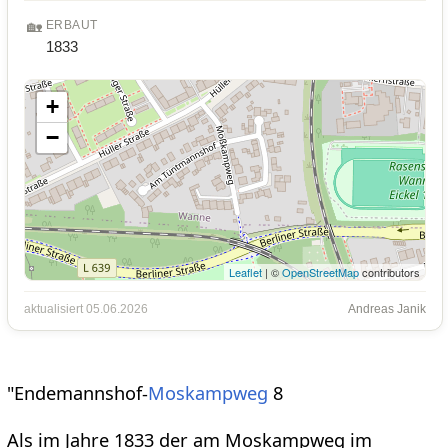
🏡
ERBAUT
1833
+
−
Leaflet
| ©
OpenStreetMap
contributors
aktualisiert 05.06.2026
Andreas Janik
"Endemannshof-
Moskampweg
8
Als im Jahre 1833 der am Moskampweg im