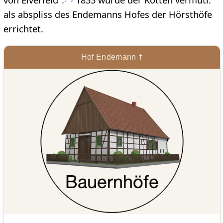
von Elverfeld".
1833 wurde der Kotten vermutl.
als abspliss des Endemanns Hofes der Hörsthöfe
errichtet.
Hof Endemann †