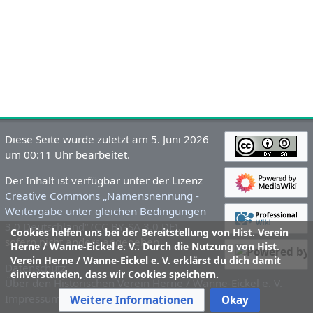
Diese Seite wurde zuletzt am 5. Juni 2026
um 00:11 Uhr bearbeitet.
Der Inhalt ist verfügbar unter der Lizenz
Creative Commons „Namensnennung -
Weitergabe unter gleichen Bedingungen
3.0 Deutschland“ (CC BY-SA 3.0 DE)
,
Cookies helfen uns bei der Bereitstellung von Hist. Verein
sofern nicht anders angegeben.
Herne / Wanne-Eickel e. V.. Durch die Nutzung von Hist.
Verein Herne / Wanne-Eickel e. V. erklärst du dich damit
Datenschutz
einverstanden, dass wir Cookies speichern.
Über den Historischen Verein Herne / Wanne-Eickel e. V.
Impressum und Haftungsausschluss
Weitere Informationen
Okay