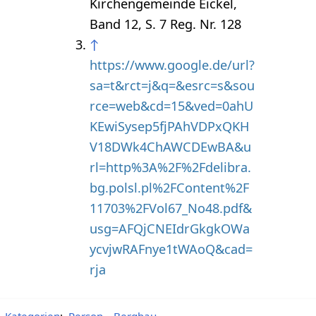
Kirchengemeinde Eickel,
Band 12, S. 7 Reg. Nr. 128
↑
https://www.google.de/url?
sa=t&rct=j&q=&esrc=s&sou
rce=web&cd=15&ved=0ahU
KEwiSysep5fjPAhVDPxQKH
V18DWk4ChAWCDEwBA&u
rl=http%3A%2F%2Fdelibra.
bg.polsl.pl%2FContent%2F
11703%2FVol67_No48.pdf&
usg=AFQjCNEIdrGkgkOWa
ycvjwRAFnye1tWAoQ&cad=
rja