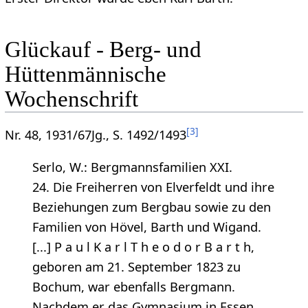
Glückauf - Berg- und
Hüttenmännische
Wochenschrift
[
3
]
Nr. 48, 1931/67Jg., S. 1492/1493
Serlo, W.: Bergmannsfamilien XXI.
24. Die Freiherren von Elverfeldt und ihre
Beziehungen zum Bergbau sowie zu den
Familien von Hövel, Barth und Wigand.
[...] P a u l K a r l T h e o d o r B a r t h,
geboren am 21. September 1823 zu
Bochum, war ebenfalls Bergmann.
Nachdem er das Gymnasium in Essen