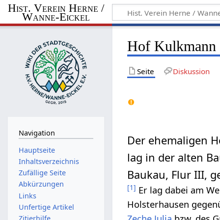
Hist. Verein Herne /
Wanne-Eickel
Hof Kulkmann
Seite
Diskussion
Navigation
Der ehemaligen 
Hauptseite
lag in der alten B
Inhaltsverzeichnis
Baukau, Flur III,
Zufällige Seite
Abkürzungen
[
1
]
Er lag dabei am W
Links
Holsterhausen gegenü
Unfertige Artikel
Zeche Julia
bzw. des 
Zitierhilfe