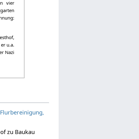
n vier
tgarten
ihnung:
sthof,
er u.a.
er Nazi
 Flurbereinigung,
hof zu Baukau