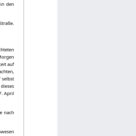
in den
Straße.
chteten
Morgen
eit auf
achten,
 selbst
 dieses
. April
te nach
nwesen