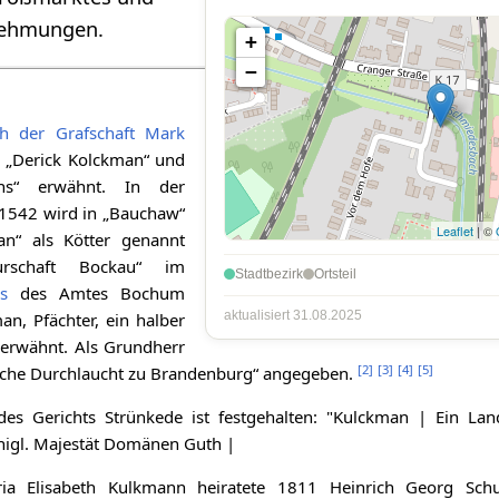
nehmungen.
+
−
ch der Grafschaft Mark
n „Derick Kolckman“ und
ans“ erwähnt. In der
 1542 wird in „Bauchaw“
Leaflet
| ©
an“ als Kötter genannt
rschaft Bockau“ im
Stadtbezirk
Ortsteil
is
des Amtes Bochum
aktualisiert 31.08.2025
n, Pfächter, ein halber
“ erwähnt. Als Grundherr
[
2
]
[
3
]
[
4
]
[
5
]
liche Durchlaucht zu Brandenburg“ angegeben.
es Gerichts Strünkede ist festgehalten: "Kulckman | Ein La
nigl. Majestät Domänen Guth |
ia Elisabeth Kulkmann heiratete 1811 Heinrich Georg Schu