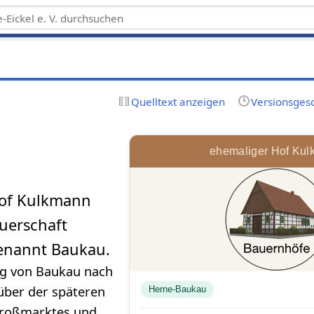
Quelltext anzeigen
Versionsges
ehemaliger Hof Ku
Hof Kulkmann
auerschaft
 genannt Baukau.
eg von Baukau nach
ber der späteren
Herne-Baukau
Großmarktes und