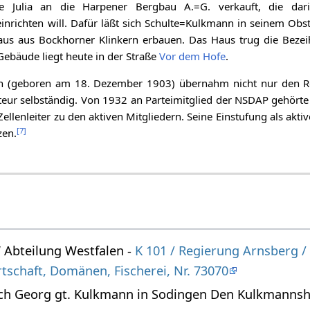
 Julia an die Harpener Bergbau A.=G. verkauft, die dari
richten will. Dafür läßt sich Schulte=Kulkmann in seinem Obs
us aus Bockhorner Klinkern erbauen. Das Haus trug die Beze
 Gebäude liegt heute in der Straße
Vor dem Hofe
.
n (geboren am 18. Dezember 1903) übernahm nicht nur den Re
teur selbständig. Von 1932 an Parteimitglied der NSDAP gehörte 
Zellenleiter zu den aktiven Mitgliedern. Seine Einstufung als aktiv
[
7
]
zen.
Abteilung Westfalen -
K 101 / Regierung Arnsberg /
tschaft, Domänen, Fischerei, Nr. 73070
ich Georg gt. Kulkmann in Sodingen Den Kulkmanns