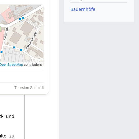
Bauernhöfe
OpenStreetMap
contributors
Thorsten Schmidt
nd- und
lte zu