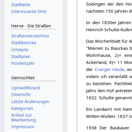
Sodingen der den Ho
Stadtteile
nächsten 150 Jahren d
Interessante Orte
In den 1830er Jahren
Herne - Die Straßen
Heinrich Schulte-Kulk
Straßenverzeichnis
Das Wochenblatt für d
Stadtbezirke
"Meinen zu Bauckau be
Ortsteile
Wohnhause, 2)= ein
Stadtplan
Ackerland, 4)= 11 Mo
Postleitzahl
der
Cranger Heide
, w
indem ich veranlaßt 
Gemischtes
zu beziehen. Pachtli
UploadWizard
Jahrs den Hof antreten
Zitierhilfe
1832. Schulte genann
Letzte Änderungen
Kategorien
Ein Landwirt mit Nam
Artikel zur
Witten-Wullen. 1837 is
Bearbeitung
Impressum
1938 Der Baukauer 