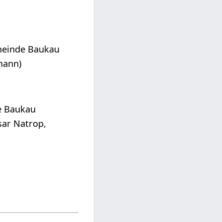
emeinde Baukau
mann)
de Baukau
sar Natrop,