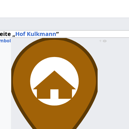
eite „
Hof Kulkmann
“
mbol
+