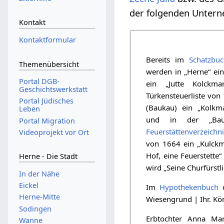
der folgenden Unter
Kontakt
Kontaktformular
Bereits im
Schatzbu
Themenübersicht
werden in „Herne“ ei
Portal DGB-
ein „Jutte Kolckm
Geschichtswerkstatt
Türkensteuerliste von
Portal Jüdisches
(Baukau) ein „Kolkm
Leben
und in der „Bau
Portal Migration
Feuerstättenverzeichn
Videoprojekt vor Ort
von 1664 ein „Kulckma
Hof, eine Feuerstette
Herne - Die Stadt
wird „Seine Churfürst
In der Nähe
Eickel
Im
Hypothekenbuch
d
Herne-Mitte
Wiesengrund | Ihr. Kö
Sodingen
Erbtochter Anna Mar
Wanne