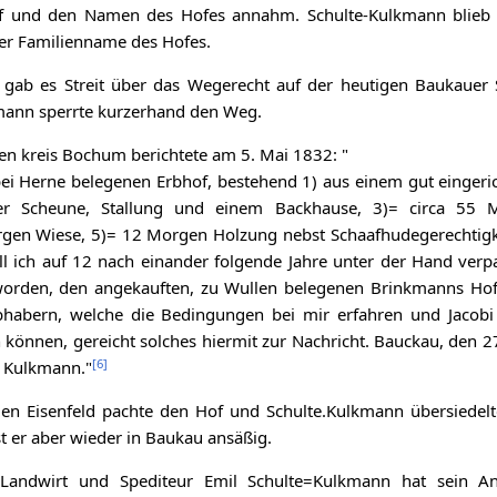
f und den Namen des Hofes annahm. Schulte-Kulkmann blieb 
er Familienname des Hofes.
 gab es Streit über das Wegerecht auf der heutigen Baukauer 
mann sperrte kurzerhand den Weg.
en kreis Bochum berichtete am 5. Mai 1832: "
i Herne belegenen Erbhof, bestehend 1) aus einem gut eingeri
er Scheune, Stallung und einem Backhause, 3)= circa 55 
rgen Wiese, 5)= 12 Morgen Holzung nebst Schaafhudegerechtigk
ill ich auf 12 nach einander folgende Jahre unter der Hand verp
worden, den angekauften, zu Wullen belegenen Brinkmanns Hof
ebhabern, welche die Bedingungen bei mir erfahren und Jacobi
 können, gereicht solches hiermit zur Nachricht. Bauckau, den 27
[
6
]
t Kulkmann."
en Eisenfeld pachte den Hof und Schulte.Kulkmann übersiedel
t er aber wieder in Baukau ansäßig.
Landwirt und Spediteur Emil Schulte=Kulkmann hat sein A