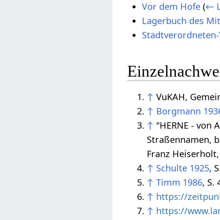
Vor dem Hofe
(
← L
Lagerbuch des Mi
Stadtverordneten
Einzelnachwe
↑
VuKAH, Gemein
↑
Borgmann 193
↑
"HERNE - von A
Straßennamen, be
Franz Heiserholt
↑
Schulte 1925
, S
↑
Timm 1986
, S.
↑
https://zeitpu
↑
https://www.la