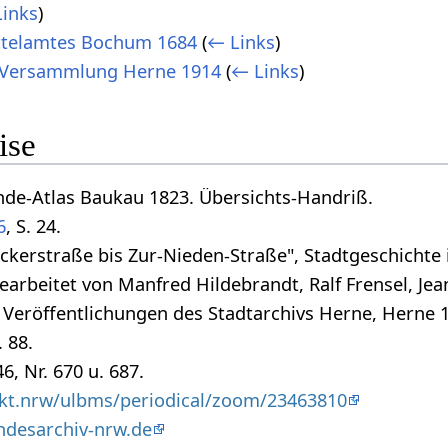
inks
)
ttelamtes Bochum 1684
(
← Links
)
-Versammlung Herne 1914
(
← Links
)
ise
de-Atlas Baukau 1823. Übersichts-Handriß.
6
, S. 24.
ckerstraße bis Zur-Nieden-Straße", Stadtgeschichte 
arbeitet von Manfred Hildebrandt, Ralf Frensel, Je
, Veröffentlichungen des Stadtarchivs Herne, Herne 
. 88.
 46, Nr. 670 u. 687.
nkt.nrw/ulbms/periodical/zoom/23463810
ndesarchiv-nrw.de