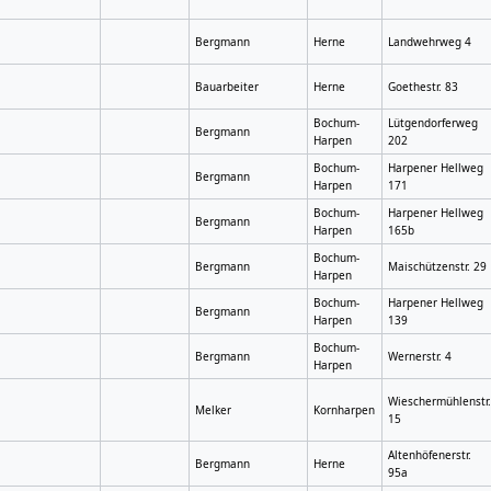
Bergmann
Herne
Landwehrweg 4
Bauarbeiter
Herne
Goethestr. 83
Bochum-
Lütgendorferweg
Bergmann
Harpen
202
Bochum-
Harpener Hellweg
Bergmann
Harpen
171
Bochum-
Harpener Hellweg
Bergmann
Harpen
165b
Bochum-
Bergmann
Maischützenstr. 29
Harpen
Bochum-
Harpener Hellweg
Bergmann
Harpen
139
Bochum-
Bergmann
Wernerstr. 4
Harpen
Wieschermühlenstr
Melker
Kornharpen
15
Altenhöfenerstr.
Bergmann
Herne
95a