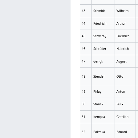
43
Schmidt
Wilhelm
44
Friedrich
Arthur
45
Schwitay
Friedrich
46
Schröder
Heinrich
47
Gerigk
August
48
Stender
Otto
49
Firlay
Anton
50
Stanek
Felix
51
Kempka
Gottlieb
52
Pokraka
Eduard