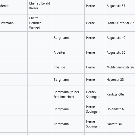
Ehefrau Ewald
Mende
Herne
Auguststr. 37
Kaiser
Ehefrau
Hoffmann
Heinrich
Herne
Franz-Seldte-Str. 87
Wenzel
Bergmann
Herne
Auguststr. 40
Arbeiter
Herne
Auguststr. 50
Invalide
Herne
Mühlenkampstr. 26
Bergmann
Herne
Heyerstr. 23
Bergmann (früher
Herne-
Kantstr. 60e
Schuhmacher)
Sodingen
Herne-
Bergmann
Uhlandstr. 6
Sodingen
Herne-
Bergmann
Saarstr. 30
Sodingen