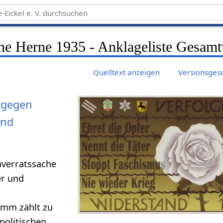
he Herne 1935 - Anklageliste Gesamt
Quelltext anzeigen
Versionsges
 gegen
und
hverratssache
er und
amm zählt zu
politischen