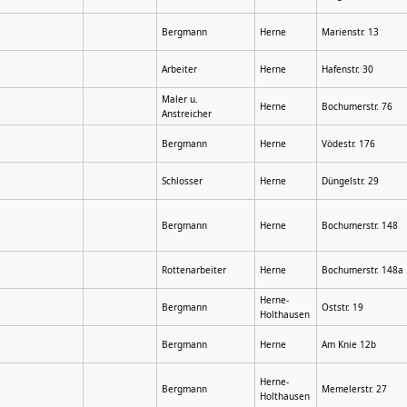
Bergmann
Herne
Marienstr. 13
Arbeiter
Herne
Hafenstr. 30
Maler u.
Herne
Bochumerstr. 76
Anstreicher
Bergmann
Herne
Vödestr. 176
Schlosser
Herne
Düngelstr. 29
Bergmann
Herne
Bochumerstr. 148
Rottenarbeiter
Herne
Bochumerstr. 148a
Herne-
Bergmann
Oststr. 19
Holthausen
Bergmann
Herne
Am Knie 12b
Herne-
Bergmann
Memelerstr. 27
Holthausen