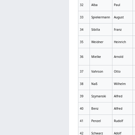
32
Alba
Paul
33
Spiekermann
August
34
Sibilla
Franz
35
Weidner
Heinrich
36
Mielke
Arnold
37
Vahrson
Otto
38
Naß
Wilhelm
39
Szymanski
Alfred
40
Benz
Alfred
41
Penzel
Rudolf
42
Schwarz
Adolf