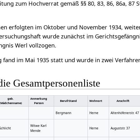
itung zum Hochverrat gemäß §§ 80, 83, 86, 86a, 87 
en erfolgten im Oktober und November 1934, weite
tersuchungshaft wurde zunächst im Gerichtsgefäng
ngnis Werl vollzogen.
fand im Mai 1935 statt und wurde in zwei Verfahrens
die Gesamtpersonenliste
geb.
Anmerkung
Beruf/Stand
Wohnort
Anschrift
(Mädchenname)
Person
Bergmann
Herne
Altenhöfenerstr. 47
Witwe Karl
Schlicht
Herne
Auguststr. 37
Mende