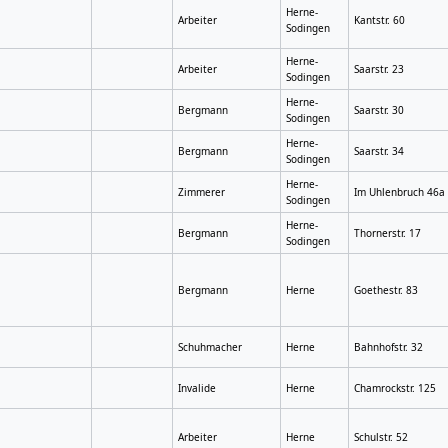
Herne-
Arbeiter
Kantstr. 60
Sodingen
Herne-
Arbeiter
Saarstr. 23
Sodingen
Herne-
Bergmann
Saarstr. 30
Sodingen
Herne-
Bergmann
Saarstr. 34
Sodingen
Herne-
Zimmerer
Im Uhlenbruch 46a
Sodingen
Herne-
Bergmann
Thornerstr. 17
Sodingen
Bergmann
Herne
Goethestr. 83
Schuhmacher
Herne
Bahnhofstr. 32
Invalide
Herne
Chamrockstr. 125
Arbeiter
Herne
Schulstr. 52