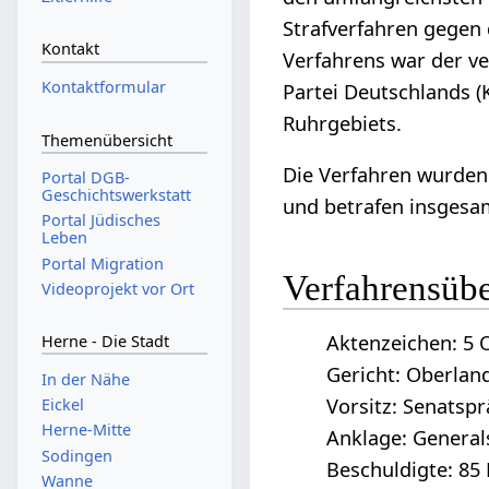
Strafverfahren gegen 
Kontakt
Verfahrens war der v
Kontaktformular
Partei Deutschlands 
Ruhrgebiets.
Themenübersicht
Die Verfahren wurden
Portal DGB-
Geschichtswerkstatt
und betrafen insgesa
Portal Jüdisches
Leben
Portal Migration
Verfahrensübe
Videoprojekt vor Ort
Aktenzeichen: 5 O
Herne - Die Stadt
Gericht: Oberland
In der Nähe
Vorsitz: Senatsp
Eickel
Herne-Mitte
Anklage: General
Sodingen
Beschuldigte: 85
Wanne