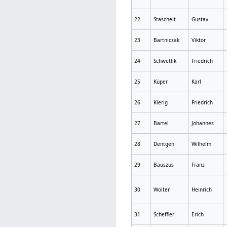
22
Stascheit
Gustav
23
Bartniczak
Viktor
24
Schwetlik
Friedrich
25
Küper
Karl
26
Kierig
Friedrich
27
Bartel
Johannes
28
Dentgen
Wilhelm
29
Bauszus
Franz
30
Wolter
Heinrich
31
Scheffler
Erich