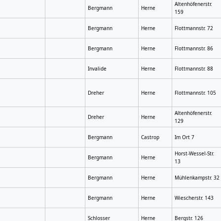
Altenhöfenerstr.
Bergmann
Herne
159
Bergmann
Herne
Flottmannstr. 72
Bergmann
Herne
Flottmannstr. 86
Invalide
Herne
Flottmannstr. 88
Dreher
Herne
Flottmannstr. 105
Altenhöfenerstr.
Dreher
Herne
129
Bergmann
Castrop
Im Ort 7
Horst-Wessel-Str.
Bergmann
Herne
13
Bergmann
Herne
Mühlenkampstr. 32
Bergmann
Herne
Wiescherstr. 143
Schlosser
Herne
Bergstr. 126