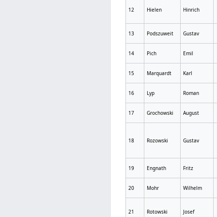
12
Hielen
Hinrich
13
Podszuweit
Gustav
14
Pich
Emil
15
Marquardt
Karl
16
Lyp
Roman
17
Grochowski
August
18
Rozowski
Gustav
19
Engnath
Fritz
20
Mohr
Wilhelm
21
Rotowski
Josef