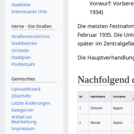
Vorwurf: Vorbere
Stadtteile
1934)
Interessante Orte
Die meisten Festnahm
Herne - Die Straßen
Februar 1935. Die Un
Straßenverzeichnis
später im Zentralgefä
Stadtbezirke
Ortsteile
Die Hauptverhandlung 
Stadtplan
Postleitzahl
Nachfolgend 
Gemischtes
UploadWizard
Zitierhilfe
Nr
Nachname
Vorname
Letzte Änderungen
1
Schuster
August
Kategorien
Artikel zur
Bearbeitung
2
Mende
Sophie
Impressum