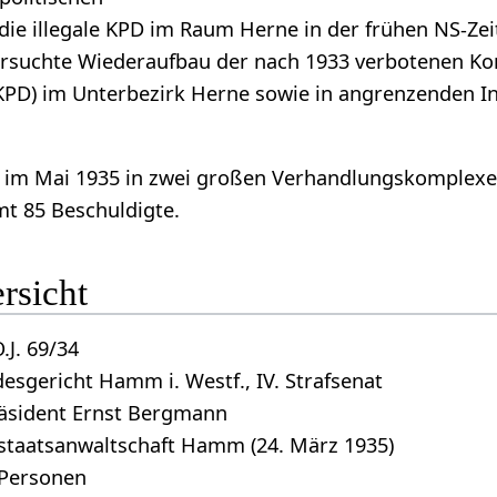
die illegale KPD im Raum Herne in der frühen NS-Ze
ersuchte Wiederaufbau der nach 1933 verbotenen K
(KPD) im Unterbezirk Herne sowie in angrenzenden I
 im Mai 1935 in zwei großen Verhandlungskomplex
mt 85 Beschuldigte.
rsicht
.J. 69/34
esgericht Hamm i. Westf., IV. Strafsenat
räsident Ernst Bergmann
staatsanwaltschaft Hamm (24. März 1935)
 Personen