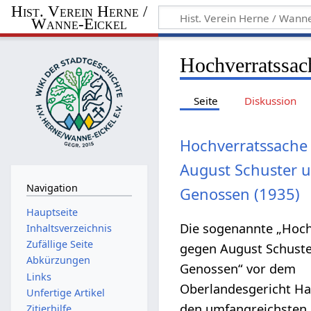
Hist. Verein Herne /
Wanne-Eickel
Hochverratssac
Seite
Diskussion
Hochverratssache
August Schuster 
Navigation
Genossen (1935)
Hauptseite
Die sogenannte „Hoc
Inhaltsverzeichnis
Zufällige Seite
gegen August Schust
Abkürzungen
Genossen“ vor dem
Links
Oberlandesgericht H
Unfertige Artikel
den umfangreichsten 
Zitierhilfe