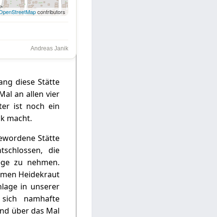
OpenStreetMap
contributors
Andreas Janik
ang diese Stätte
al an allen vier
ter ist noch ein
ck macht.
gewordene Stätte
tschlossen, die
ege zu nehmen.
lumen Heidekraut
nlage in unserer
 sich namhafte
end über das Mal