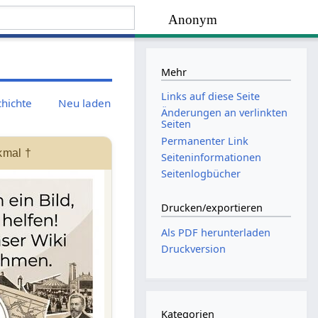
Anonym
Mehr
Links auf diese Seite
chichte
Neu laden
Änderungen an verlinkten
Seiten
Permanenter Link
kmal †
Seiten­­informationen
Seitenlogbücher
Drucken/­exportieren
Als PDF herunterladen
Druckversion
Kategorien