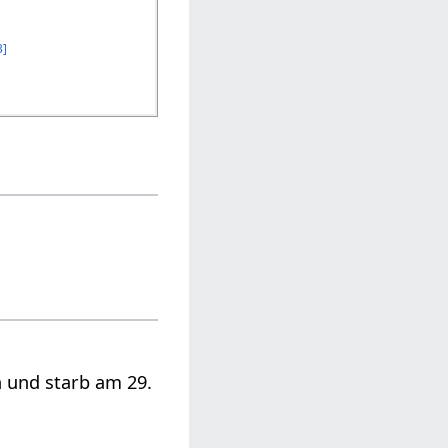
3
]
 und starb am 29.