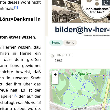
chte dieses wohl nicht
[
1
]
nkmals.
Löns=Denkmal in
sten etwas wissen.
Herne
Herne
n Herner wissen, daß
ahren in Herne ein
🗿
ERRICHTET
n, das dem großen
1931
mann Löns gewidmet
chichte beweist, daß
+
h in unserer Stadt
−
zt, der ihm über das
eue hält. Es ist der
[
2
]
apelier,
der auf der
häftigt war. Als vor 3
leitung gelegt wurde,