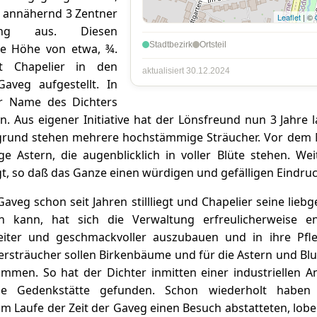
 annähernd 3 Zentner
Leaflet
| ©
ling aus. Diesen
Stadtbezirk
Ortsteil
ine Höhe von etwa, ¾.
at Chapelier in den
aktualisiert 30.12.2024
aveg aufgestellt. In
er Name des Dichters
. Aus eigener Initiative hat der Lönsfreund nun 3 Jahre l
rgrund stehen mehrere hochstämmige Sträucher. Vor dem M
 Astern, die augenblicklich in voller Blüte stehen. Wei
, so daß das Ganze einen würdigen und gefälligen Eindru
Gaveg schon seit Jahren stillliegt und Chapelier seine lieb
n kann, hat sich die Verwaltung erfreulicherweise en
iter und geschmackvoller auszubauen und in ihre Pfl
ersträucher sollen Birkenbäume und für die Astern und B
mmen. So hat der Dichter inmitten einer industriellen A
ge Gedenkstätte gefunden. Schon wiederholt haben
e im Laufe der Zeit der Gaveg einen Besuch abstatteten, lob