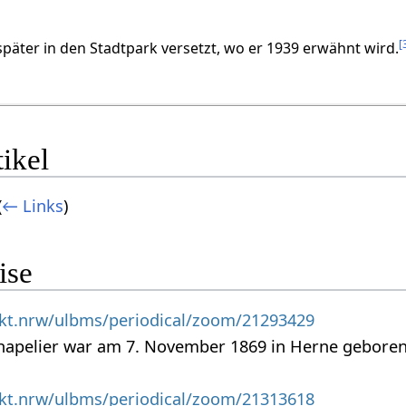
[
später in den Stadtpark versetzt, wo er 1939 erwähnt wird.
ikel
(
← Links
)
ise
nkt.nrw/ulbms/periodical/zoom/21293429
hapelier war am 7. November 1869 in Herne geboren
nkt.nrw/ulbms/periodical/zoom/21313618