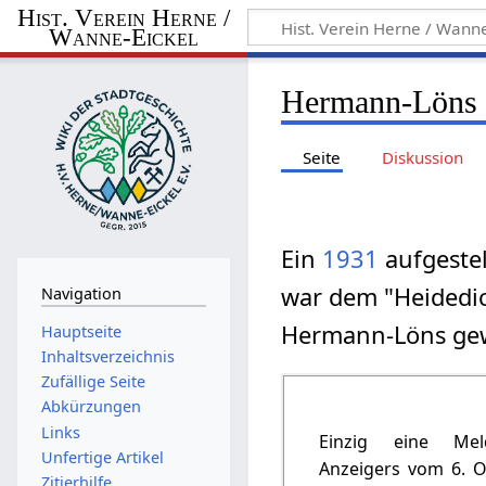
Hist. Verein Herne /
Wanne-Eickel
Hermann-Löns 
Seite
Diskussion
Ein
1931
aufgestel
war dem "Heidedi
Navigation
Hermann-Löns ge
Hauptseite
Inhaltsverzeichnis
Zufällige Seite
Abkürzungen
Links
Einzig eine Me
Unfertige Artikel
Anzeigers vom 6. O
Zitierhilfe