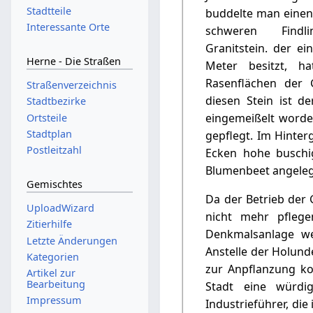
Stadtteile
buddelte man einen
Interessante Orte
schweren Find
Granitstein. der e
Herne - Die Straßen
Meter besitzt, h
Rasenflächen der G
Straßenverzeichnis
diesen Stein ist d
Stadtbezirke
eingemeißelt worden
Ortsteile
Stadtplan
gepflegt. Im Hinte
Postleitzahl
Ecken hohe buschige
Blumenbeet angelegt
Gemischtes
Da der Betrieb der 
UploadWizard
nicht mehr pflege
Zitierhilfe
Denkmalsanlage we
Letzte Änderungen
Anstelle der Holund
Kategorien
zur Anpflanzung ko
Artikel zur
Bearbeitung
Stadt eine würdi
Impressum
Industrieführer, di