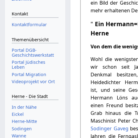
ein Bild der Geschi
mehr erhaltenen De
Kontakt
"
Ein Hermann=
Kontaktformular
Herne
Themenübersicht
Von dem die wenig
Portal DGB-
Geschichtswerkstatt
Wohl die wenigste
Portal Jüdisches
wir schon seit J
Leben
Denkmal besitze
Portal Migration
Videoprojekt vor Ort
Heidedichter Her
ist, und seine Ges
Herne - Die Stadt
Hermann Löns auc
einen Freund besit
In der Nähe
Grab hinaus die Tr
Eickel
Maschinist Peter Ch
Herne-Mitte
Sodinger Gaveg
besc
Sodingen
Wanne
Jahren die Ferngas