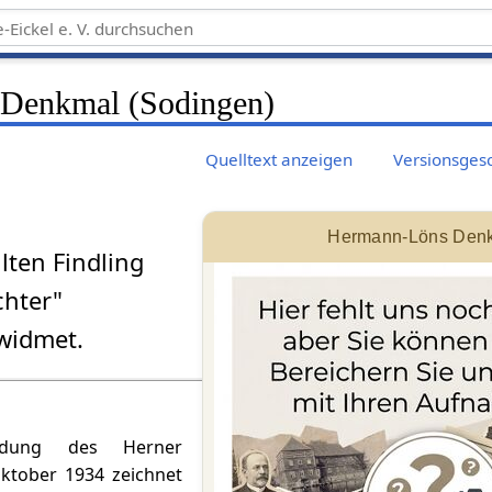
Denkmal (Sodingen)
Quelltext anzeigen
Versionsges
Hermann-Löns Den
lten Findling
chter"
widmet.
ldung des Herner
ktober 1934 zeichnet