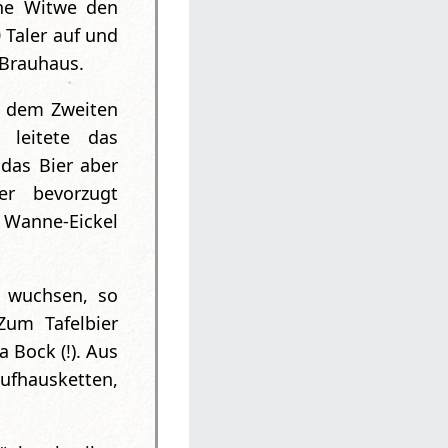
ine Witwe den
 Taler auf und
 Brauhaus.
h dem Zweiten
 leitete das
das Bier aber
er bevorzugt
 Wanne-Eickel
r wuchsen, so
um Tafelbier
a Bock (!). Aus
aufhausketten,