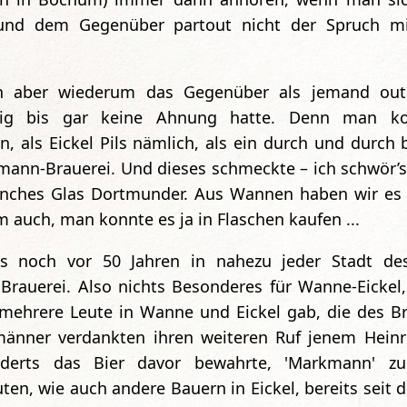
e und dem Gegenüber partout nicht der Spruch 
n aber wiederum das Gegenüber als jemand out
nig bis gar keine Ahnung hatte. Denn man kon
en, als Eickel Pils nämlich, als ein durch und durc
mann-Brauerei. Und dieses schmeckte – ich schwör’s!
nches Glas Dortmunder. Aus Wannen haben wir es a
 auch, man konnte es ja in Flaschen kaufen ...
es noch vor 50 Jahren in nahezu jeder Stadt de
Brauerei. Also nichts Besonderes für Wanne-Eickel
mehrere Leute in Wanne und Eickel gab, die des B
änner verdankten ihren weiteren Ruf jenem Heinri
nderts das Bier davor bewahrte, 'Markmann' zu
en, wie auch andere Bauern in Eickel, bereits seit 