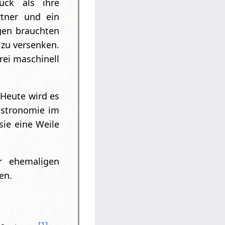
ck als ihre
rtner und ein
gen brauchten
zu versenken.
erei maschinell
 Heute wird es
Gastronomie im
ie eine Weile
r ehemaligen
den.