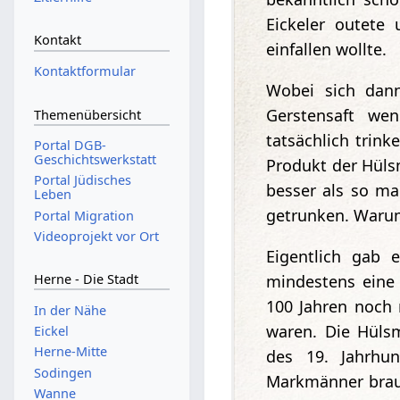
Eickeler outet
Kontakt
einfallen wollte.
Kontaktformular
Wobei sich dan
Gerstensaft we
Themenübersicht
tatsächlich trink
Portal DGB-
Geschichtswerkstatt
Produkt der Hüls
Portal Jüdisches
besser als so ma
Leben
getrunken. Warum
Portal Migration
Videoprojekt vor Ort
Eigentlich gab 
mindestens eine 
Herne - Die Stadt
100 Jahren noch 
In der Nähe
waren. Die Hülsm
Eickel
Herne-Mitte
des 19. Jahrhu
Sodingen
Markmänner braut
Wanne