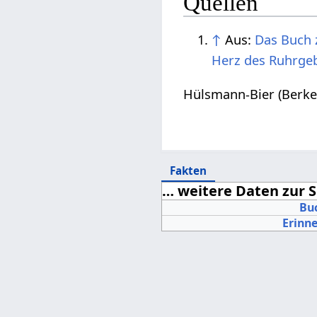
Quellen
↑
Aus:
Das Buch z
Herz des Ruhrgeb
Hülsmann-Bier (Berke
Fakten
… weitere Daten zur S
Bu
Erinn