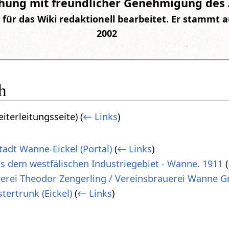
chung mit freundlicher Genehmigung des
 für das Wiki redaktionell bearbeitet. Er stammt 
2002
h
iterleitungsseite)
(
← Links
)
tadt Wanne-Eickel (Portal)
(
← Links
)
us dem westfälischen Industriegebiet - Wanne. 1911
(
uerei Theodor Zengerling / Vereinsbrauerei Wanne
tertrunk (Eickel)
(
← Links
)