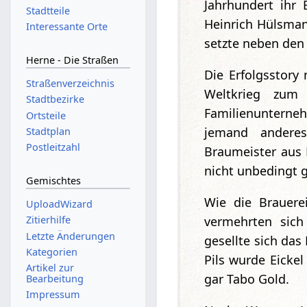
Jahrhundert ihr 
Stadtteile
Heinrich Hülsman
Interessante Orte
setzte neben den
Herne - Die Straßen
Die Erfolgsstor
Straßenverzeichnis
Weltkrieg zum 
Stadtbezirke
Familienunterneh
Ortsteile
jemand anderes
Stadtplan
Postleitzahl
Braumeister aus 
nicht unbedingt 
Gemischtes
Wie die Brauere
UploadWizard
vermehrten sic
Zitierhilfe
Letzte Änderungen
gesellte sich das 
Kategorien
Pils wurde Eickel
Artikel zur
gar Tabo Gold.
Bearbeitung
Impressum