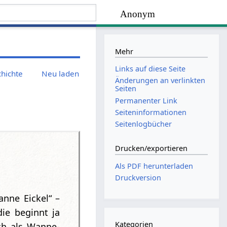
Anonym
Mehr
Links auf diese Seite
chichte
Neu laden
Änderungen an verlinkten
Seiten
Permanenter Link
Seiten­­informationen
Seitenlogbücher
Drucken/­exportieren
Als PDF herunterladen
Druckversion
anne Eickel“ –
ie beginnt ja
Kategorien
ch als Wanne-