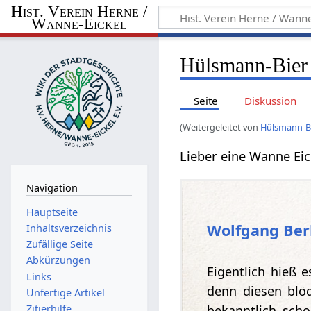
Hist. Verein Herne /
Wanne-Eickel
Hülsmann-Bier
Seite
Diskussion
(Weitergeleitet von
Hülsmann-B
Lieber eine Wanne Eic
Navigation
Hauptseite
Wolfgang Ber
Inhaltsverzeichnis
Zufällige Seite
Abkürzungen
Eigentlich hieß 
Links
denn diesen blö
Unfertige Artikel
Zitierhilfe
bekanntlich sch