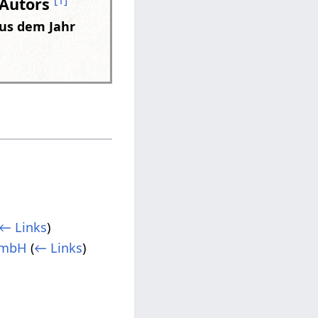
[
1
]
 Autors
aus dem Jahr
← Links
)
 GmbH
(
← Links
)