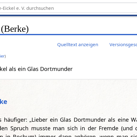
 (Berke)
Quelltext anzeigen
Versionsges
ier
)
kel als ein Glas Dortmunder
ke
es häufiger: „Lieber ein Glas Dortmunder als eine W
den Spruch musste man sich in der Fremde (und d
on in Bochum) immer dann anhören, wenn man si