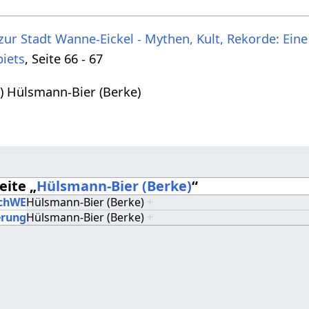
ur Stadt Wanne-Eickel - Mythen, Kult, Rekorde: Eine
iets
, Seite 66 - 67
) Hülsmann-Bier (Berke)
eite „
Hülsmann-Bier (Berke)
“
chWE
Hülsmann-Bier (Berke)
+
erung
Hülsmann-Bier (Berke)
+