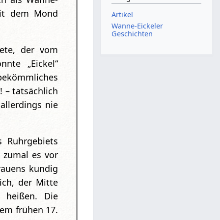
mit dem Mond
Artikel
Wanne-Eickeler
Geschichten
ete, der vom
nte „Eickel“
h bekömmliches
 – tatsächlich
llerdings nie
s Ruhrgebiets
, zumal es vor
rauens kundig
ch, der Mitte
 heißen. Die
dem frühen 17.