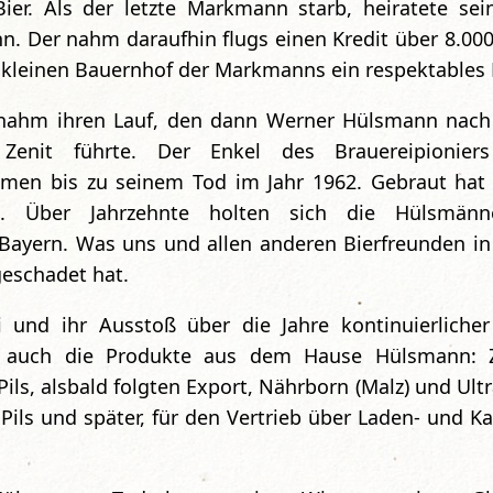
Bier. Als der letzte Markmann starb, heiratete se
n. Der nahm daraufhin flugs einen Kredit über 8.000
 kleinen Bauernhof der Markmanns ein respektables
y nahm ihren Lauf, den dann Werner Hülsmann nac
Zenit führte. Der Enkel des Brauereipioniers
men bis zu seinem Tod im Jahr 1962. Gebraut hat 
. Über Jahrzehnte holten sich die Hülsmänn
Bayern. Was uns und allen anderen Bierfreunden in
geschadet hat.
i und ihr Ausstoß über die Jahre kontinuierliche
h auch die Produkte aus dem Hause Hülsmann: Z
Pils, alsbald folgten Export, Nährborn (Malz) und Ultr
 Pils und später, für den Vertrieb über Laden- und K