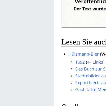
Veröffentli
Der Text wurde
Lesen Sie auc
Hülsmann-Bier
(We
1692
(
← Links
)
Das Buch zur S
Städtebilder a
Exportbierbra
Gaststätte Meis