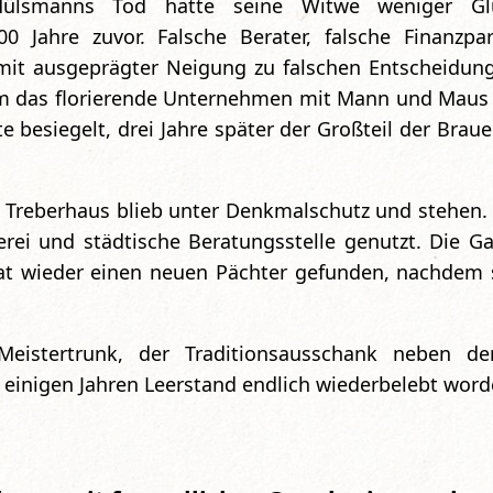
ülsmanns Tod hatte seine Witwe weniger Glü
0 Jahre zuvor. Falsche Berater, falsche Finanzpa
mit ausgeprägter Neigung zu falschen Entscheidun
um das florierende Unternehmen mit Mann und Maus 
te besiegelt, drei Jahre später der Großteil der Brau
 Treberhaus blieb unter Denkmalschutz und stehen.
herei und städtische Beratungsstelle genutzt. Die 
t wieder einen neuen Pächter gefunden, nachdem s
eistertrunk, der Traditionsausschank neben de
h einigen Jahren Leerstand endlich wiederbelebt wor