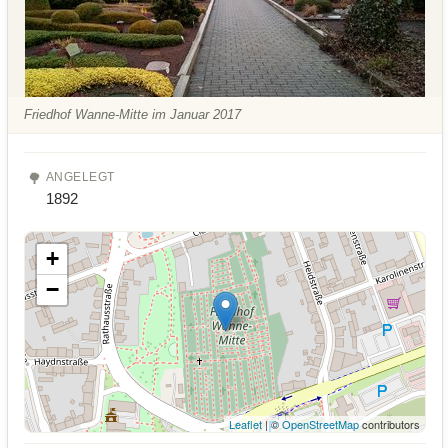
Friedhof Wanne-Mitte im Januar 2017
🌳
ANGELEGT
1892
+
−
Leaflet
| ©
OpenStreetMap
contributors