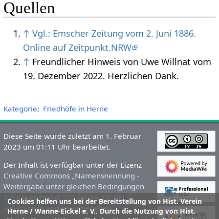
Quellen
↑
Vgl.: Emscher Zeitung vom 2. Juni 1886.
Online auf Zeitpunkt.NRW
↑
Freundlicher Hinweis von Uwe Willnat vom
19. Dezember 2022. Herzlichen Dank.
Kategorie
:
Friedhöfe in Herne
Diese Seite wurde zuletzt am 1. Februar
2023 um 01:11 Uhr bearbeitet.
Der Inhalt ist verfügbar unter der Lizenz
Creative Commons „Namensnennung -
Weitergabe unter gleichen Bedingungen
3.0 Deutschland“ (CC BY-SA 3.0 DE)
,
Cookies helfen uns bei der Bereitstellung von Hist. Verein
sofern nicht anders angegeben.
Herne / Wanne-Eickel e. V.. Durch die Nutzung von Hist.