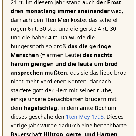
21 rt. im diesem jahr stand auch
der Frost
dren monatlang immer aneinander
weg,
darnach den 1ten Men kostet das schefel
rogen 6 rt. 30 stb. und die gerste 4 rt. 30
und die haber 4 rt. Da wurde die
hungersnoth so groß
das die geringe
Menschen
(= armen Leute)
des nachts
herum giengen und die leute um brod
ansprechen mußten
, das sie das liebe brod
nicht mehr verdienen Konten, darnach
starfete gott der Herr mit seiner ruthe,
einige unsere benachbarten brüdern mit
dem
hagelschlag
, in dem amte Bochum,
dieses geschahe den
1ten Mey
1795
. Dieses
vorige Jahr wurde dadurch eine benachbarte
Bauerschaft
Hiltrop, gerte, und Harpen