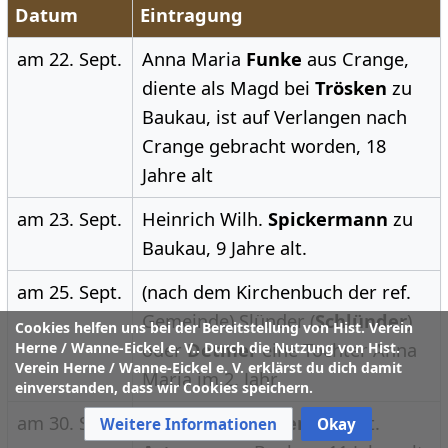
Datum
Eintragung
am 22. Sept.
Anna Maria
Funke
aus Crange,
diente als Magd bei
Trösken
zu
Baukau, ist auf Verlangen nach
Crange gebracht worden, 18
Jahre alt
am 23. Sept.
Heinrich Wilh.
Spickermann
zu
Baukau, 9 Jahre alt.
am 25. Sept.
(nach dem Kirchenbuch der ref.
Gemeinde) Slünder (
Schlünder
)
Cookies helfen uns bei der Bereitstellung von Hist. Verein
Herne / Wanne-Eickel e. V.. Durch die Nutzung von Hist.
oder
Detmer
eine Tochter Anna
Verein Herne / Wanne-Eickel e. V. erklärst du dich damit
Maria im 2. Jahr
einverstanden, dass wir Cookies speichern.
am 30. Sept.
Anna Maria
Wittenberg
gt.
Weitere Informationen
Okay