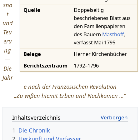
sno
Quelle
Doppelseitig
t
beschriebenes Blatt aus
und
den Familienpapieren
Teu
des Bauern
Masthoff
,
eru
verfasst Mai 1795
ng
Belege
Herner Kirchenbücher
—
Berichtszeitraum
1792–1796
Die
Jahr
e nach der Französischen Revolution
„Zu wißen hiemit Erben und Nachkomen …“
Inhaltsverzeichnis
1
Die Chronik
2
Herkunft und Verfasser