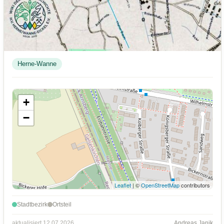
Herne-Wanne
+
−
Leaflet
| ©
OpenStreetMap
contributors
Stadtbezirk
Ortsteil
aktualisiert 12.07.2026
Andreas Janik