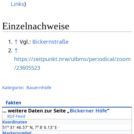
Links
)
Einzelnachweise
↑
Vgl.:
Bickernstraße
↑
https://zeitpunkt.nrw/ulbms/periodical/zoom
/23605523
Kategorie
:
Bauernhöfe
Fakten
… weitere Daten zur Seite „
Bickerner Höfe
“
RDF-Feed
Koordinaten
51° 31' 46.57" N, 7° 8' 6.13" E
+
Markersymbol