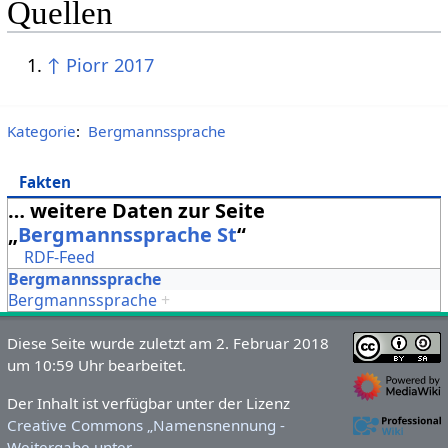
Quellen
↑
Piorr 2017
Kategorie
:
Bergmannssprache
Fakten
… weitere Daten zur Seite
„
Bergmannssprache St
“
RDF-Feed
Bergmannssprache
Bergmannssprache
+
Diese Seite wurde zuletzt am 2. Februar 2018
um 10:59 Uhr bearbeitet.
Der Inhalt ist verfügbar unter der Lizenz
Creative Commons „Namensnennung -
Weitergabe unter