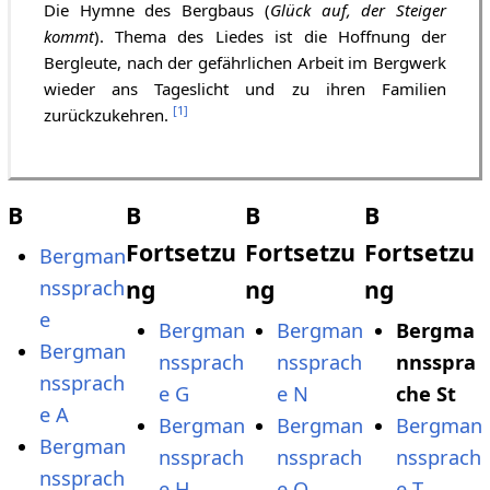
Die Hymne des Bergbaus (
Glück auf, der Steiger
kommt
). Thema des Liedes ist die Hoffnung der
Bergleute, nach der gefährlichen Arbeit im Bergwerk
wieder ans Tageslicht und zu ihren Familien
[
1
]
zurückzukehren.
B
B
B
B
Fortsetzu
Fortsetzu
Fortsetzu
Bergman
ng
ng
ng
nssprach
e
Bergman
Bergman
Bergma
Bergman
nssprach
nssprach
nnsspra
nssprach
e G
e N
che St
e A
Bergman
Bergman
Bergman
Bergman
nssprach
nssprach
nssprach
nssprach
e H
e O
e T