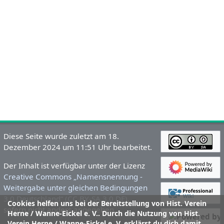
Diese Seite wurde zuletzt am 18.
Dezember 2024 um 11:51 Uhr bearbeitet.
Der Inhalt ist verfügbar unter der Lizenz
Creative Commons „Namensnennung -
Weitergabe unter gleichen Bedingungen
3.0 Deutschland“ (CC BY-SA 3.0 DE)
,
Cookies helfen uns bei der Bereitstellung von Hist. Verein
sofern nicht anders angegeben.
Herne / Wanne-Eickel e. V.. Durch die Nutzung von Hist.
Verein Herne / Wanne-Eickel e. V. erklärst du dich damit