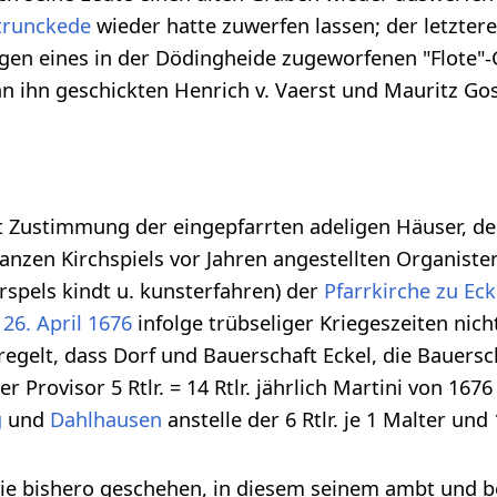
trunckede
wieder hatte zuwerfen lassen; der letzter
gen eines in der Dödingheide zugeworfenen "Flote"
n ihn geschickten Henrich v. Vaerst und Mauritz Go
t Zustimmung der eingepfarrten adeligen Häuser, de
nzen Kirchspiels vor Jahren angestellten Organiste
irspels kindt u. kunsterfahren) der
Pfarrkirche zu Eck
m
26. April
1676
infolge trübseliger Kriegeszeiten nic
regelt, dass Dorf und Bauerschaft Eckel, die Bauers
er Provisor 5 Rtlr. = 14 Rtlr. jährlich Martini von 1676
g
und
Dahlhausen
anstelle der 6 Rtlr. je 1 Malter und
wie bishero geschehen, in diesem seinem ambt und b