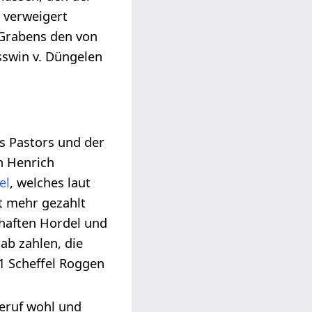
e verweigert
-Grabens den von
sswin v. Düngelen
s Pastors und der
n Henrich
el
, welches laut
ht mehr gezahlt
chaften Hordel und
 ab zahlen, die
 1 Scheffel Roggen
eruf wohl und