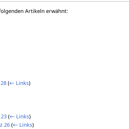
folgenden Artikeln erwähnt:
 28
(
← Links
)
 23
(
← Links
)
z 26
(
← Links
)