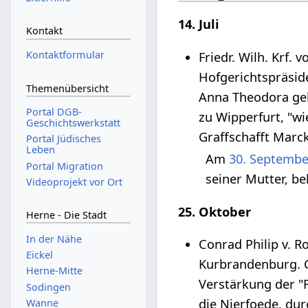
14. Juli
Kontakt
Kontaktformular
Friedr. Wilh. Krf
Hofgerichtspräsid
Themenübersicht
Anna Theodora ge
Portal DGB-
zu Wipperfurt, "wi
Geschichtswerkstatt
Graffschafft Marc
Portal Jüdisches
Leben
Am
30. Septembe
Portal Migration
seiner Mutter, b
Videoprojekt vor Ort
25. Oktober
Herne - Die Stadt
In der Nähe
Conrad Philip v. 
Eickel
Kurbrandenburg. Cl
Herne-Mitte
Verstärkung der "
Sodingen
die Nierfoede, dur
Wanne