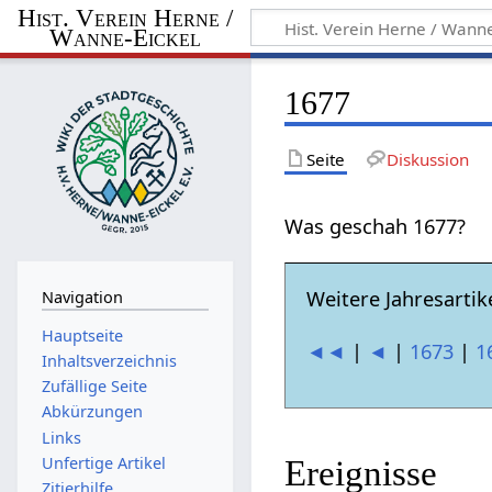
Hist. Verein Herne /
Wanne-Eickel
1677
Seite
Diskussion
Was geschah 1677?
Weitere Jahresartike
Navigation
Hauptseite
◄◄
|
◄
|
1673
|
1
Inhaltsverzeichnis
Zufällige Seite
Abkürzungen
Links
Unfertige Artikel
Ereignisse
Zitierhilfe