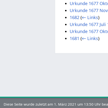
Urkunde 1677 Okt
Urkunde 1677 Nov
1682
(
← Links
)
Urkunde 1677 Juli 
Urkunde 1677 Okt
1681
(
← Links
)
Diese Seite wurde zuletzt am 1. März 2021 um 13:50 Uhr bea