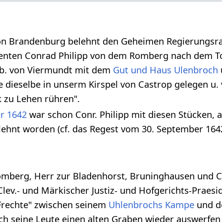
. von Brandenburg belehnt den Geheimen Regierungsr
enten Conrad Philipp von dem Romberg nach dem T
b. von Viermundt mit dem
Gut und Haus Ulenbroch
e dieselbe in unserm Kirspel von Castrop gelegen u.
k zu Lehen rühren".
r
1642
war schon Conr. Philipp mit diesen Stücken, 
elehnt worden (cf. das Regest vom 30. September 164
Romberg, Herr zur Bladenhorst, Bruninghausen und 
ev.- und Märkischer Justiz- und Hofgerichts-Praesid
Frechte" zwischen seinem
Uhlenbrochs Kampe
und d
ch seine Leute einen alten Graben wieder auswerfen 