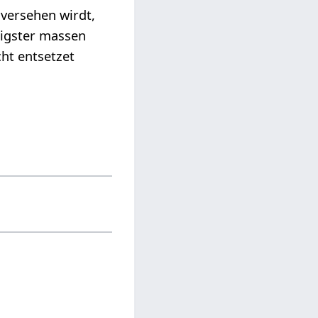
 versehen wirdt,
digster massen
cht entsetzet