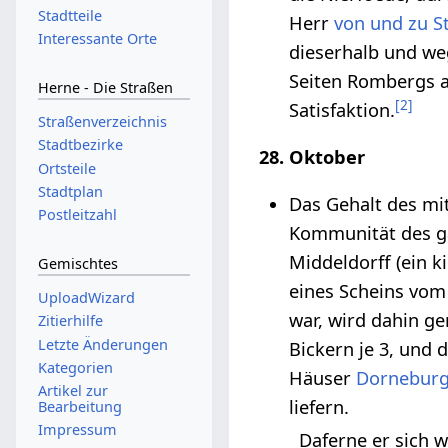
Stadtteile
Herr
von und zu S
Interessante Orte
dieserhalb und we
Seiten Rombergs a
Herne - Die Straßen
[
2
]
Satisfaktion.
Straßenverzeichnis
Stadtbezirke
28. Oktober
Ortsteile
Stadtplan
Das Gehalt des mi
Postleitzahl
Kommunität des ga
Middeldorff (ein k
Gemischtes
eines Scheins vo
UploadWizard
war, wird dahin ge
Zitierhilfe
Letzte Änderungen
Bickern je 3, und d
Kategorien
Häuser
Dornebur
Artikel zur
liefern.
Bearbeitung
Impressum
Daferne er sich 