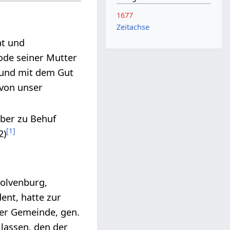
1677
Zeitachse
at und
ode seiner Mutter
und mit dem Gut
 von unser
aber zu Behuf
[
1
]
2)
Colvenburg,
ent, hatte zur
er Gemeinde, gen.
lassen, den der