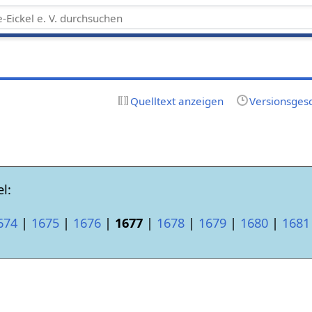
Quelltext anzeigen
Versionsges
l:
674
|
1675
|
1676
|
1677
|
1678
|
1679
|
1680
|
1681