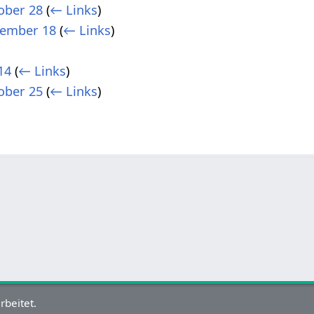
ober 28
(
← Links
)
ember 18
(
← Links
)
14
(
← Links
)
ober 25
(
← Links
)
rbeitet.