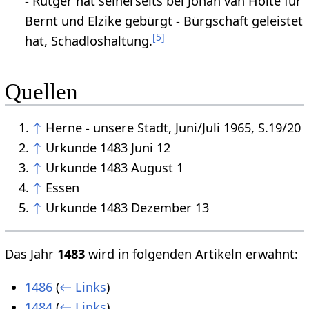
- Rutger hat seinerseits bei Johan van Holte für
Bernt und Elzike gebürgt - Bürgschaft geleistet
[
5
]
hat, Schadloshaltung.
Quellen
↑
Herne - unsere Stadt, Juni/Juli 1965, S.19/20
↑
Urkunde 1483 Juni 12
↑
Urkunde 1483 August 1
↑
Essen
↑
Urkunde 1483 Dezember 13
Das Jahr
1483
wird in folgenden Artikeln erwähnt:
1486
(
← Links
)
1484
(
← Links
)