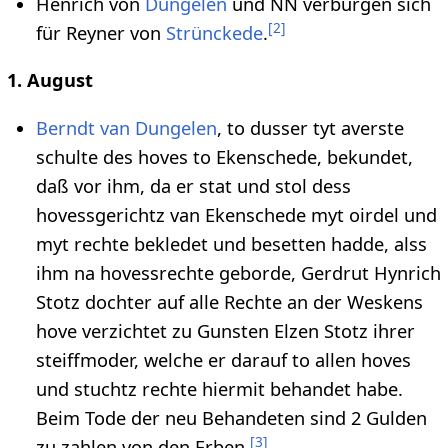
Henrich von
Düngelen
und NN verbürgen sich
[
2
]
für Reyner von
Strünckede
.
1. August
Berndt van Dungelen
, to dusser tyt averste
schulte des hoves to Ekenschede, bekundet,
daß vor ihm, da er stat und stol dess
hovessgerichtz van Ekenschede myt oirdel und
myt rechte bekledet und besetten hadde, alss
ihm na hovessrechte geborde, Gerdrut Hynrich
Stotz dochter auf alle Rechte an der Weskens
hove verzichtet zu Gunsten Elzen Stotz ihrer
steiffmoder, welche er darauf to allen hoves
und stuchtz rechte hiermit behandet habe.
Beim Tode der neu Behandeten sind 2 Gulden
[
3
]
zu zahlen von den Erben.