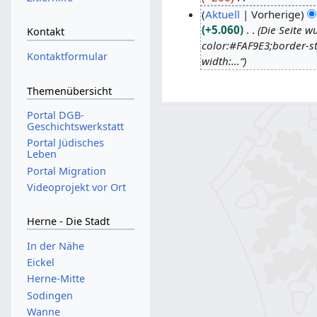
K
Aktuell
Vorherige
5
e
+5.060
Die Seite w
.
2
Kontakt
i
color:#FAF9E3;border-s
A
0
Kontaktformular
n
width:…“
p
.
e
r
N
B
Themenübersicht
i
o
e
l
v
Portal DGB-
a
Geschichtswerkstatt
2
e
r
Portal Jüdisches
0
m
b
Leben
1
b
e
Portal Migration
7
e
i
Videoprojekt vor Ort
r
t
2
u
Herne - Die Stadt
0
n
1
g
In der Nähe
6
s
Eickel
z
Herne-Mitte
u
Sodingen
s
Wanne