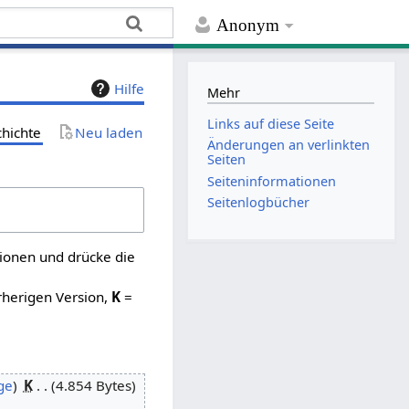
Anonym
Hilfe
Mehr
Links auf diese Seite
chichte
Neu laden
Änderungen an verlinkten
Seiten
Seiten­­informationen
Seitenlogbücher
sionen und drücke die
rherigen Version,
K
=
ge
K
4.854 Bytes