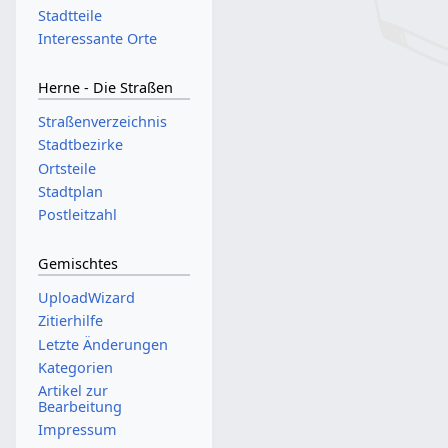
a
Stadtteile
m
Interessante Orte
m
e
Herne - Die Straßen
n
f
Straßenverzeichnis
a
Stadtbezirke
s
Ortsteile
s
Stadtplan
u
Postleitzahl
n
g
Gemischtes
UploadWizard
Zitierhilfe
Letzte Änderungen
Kategorien
Artikel zur
Bearbeitung
Impressum