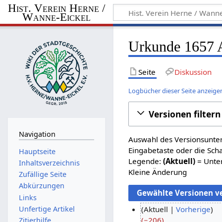
Hist. Verein Herne /
Wanne-Eickel
Urkunde 1657 A
Seite
Diskussion
Logbücher dieser Seite anzeige
Versionen filtern
Navigation
Auswahl des Versionsunter
Eingabetaste oder die Sch
Hauptseite
Legende:
(Aktuell)
= Unter
Inhaltsverzeichnis
Kleine Änderung
Zufällige Seite
Abkürzungen
Links
Unfertige Artikel
Aktuell
Vorherige
−206
Zitierhilfe
2