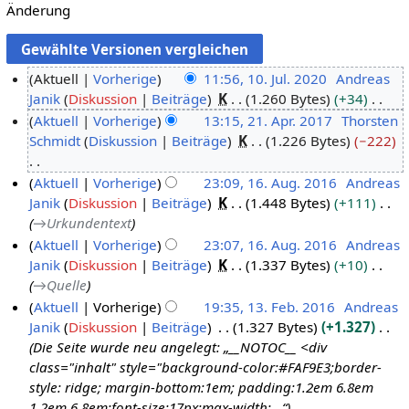
Änderung
Aktuell
Vorherige
11:56, 10. Jul. 2020
Andreas
Janik
Diskussion
Beiträge
K
1.260 Bytes
+34
1
K
Aktuell
Vorherige
13:15, 21. Apr. 2017
Thorsten
0
e
Schmidt
Diskussion
Beiträge
K
1.226 Bytes
−222
.
2
i
J
1
n
K
Aktuell
Vorherige
23:09, 16. Aug. 2016
Andreas
u
.
e
e
Janik
Diskussion
Beiträge
K
1.448 Bytes
+111
1
l
A
B
i
→
Urkundentext
6
i
p
e
n
Aktuell
Vorherige
23:07, 16. Aug. 2016
Andreas
.
2
r
a
e
Janik
Diskussion
Beiträge
K
1.337 Bytes
+10
A
0
i
r
B
→
Quelle
u
2
l
b
e
Aktuell
Vorherige
19:35, 13. Feb. 2016
Andreas
g
0
2
e
a
Janik
Diskussion
Beiträge
1.327 Bytes
+1.327
1
u
0
i
r
Die Seite wurde neu angelegt: „__NOTOC__ <div
3
s
1
t
b
class="inhalt" style="background-color:#FAF9E3;border-
.
t
7
u
e
style: ridge; margin-bottom:1em; padding:1.2em 6.8em
F
2
n
i
1.2em 6.8em;font-size:17px;max-width:…“