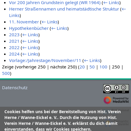
Vor 200 Jahren Grundstein gelegt (WR 1964)
(
← Links
)
Herner Straßennamen und heimatstädtische Struktur
(
←
Links
)
11. November
(
← Links
)
Hypothekenbücher
(
← Links
)
2023
(
← Links
)
2021
(
← Links
)
2022
(
← Links
)
2024
(
← Links
)
Vorlage:/Jahrestage/November/11
(
← Links
)
Zeige (
vorherige 250
|
nächste 250
) (
20
|
50
|
100
|
250
|
500
)
Datenschutz
Cookies helfen uns bei der Bereitstellung von Hist. Verein
Herne / Wanne-Eickel e. V.. Durch die Nutzung von Hist.
Verein Herne / Wanne-Eickel e. V. erklärst du dich damit
einverstanden, dass wir Cookies speichern.