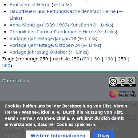
Amtsgericht Herne
(
← Links
)
Hauptfeuer- und Rettungswache der Stadt Herne
(
←
Links
)
Anna Mentrup (1939-1999) Künstlerin
(
← Links
)
Chronik der Corona-Pandemie in Herne
(
← Links
)
Vorlage:/Jahrestage/Januar/18
(
← Links
)
Vorlage:/Jahrestage/Oktober/24
(
← Links
)
Vorlage:Jahrestag Oktober
(
← Links
)
Zeige (
vorherige 250
|
nächste 250
) (
20
|
50
|
100
|
250
|
500
)
Datenschutz
Cookies helfen uns bei der Bereitstellung von Hist. Verein
Herne / Wanne-Eickel e. V.. Durch die Nutzung von Hist.
Verein Herne / Wanne-Eickel e. V. erklärst du dich damit
einverstanden, dass wir Cookies speichern.
Über den Historischen Verein Herne / Wanne-Eickel e. V.
Impressum und Haftungsausschluss
Weitere Informationen
Okay