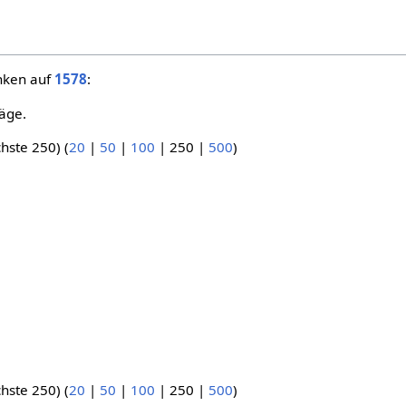
inken auf
1578
:
äge.
hste 250
) (
20
|
50
|
100
|
250
|
500
)
hste 250
) (
20
|
50
|
100
|
250
|
500
)