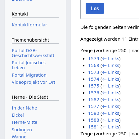
Los
Kontakt
Kontaktformular
Die folgenden Seiten verl
Angezeigt werden 11 Eintr
Themenübersicht
Zeige (
vorherige 250
|
näc
Portal DGB-
Geschichtswerkstatt
1579
(
← Links
)
Portal Jüdisches
1568
(
← Links
)
Leben
1573
(
← Links
)
Portal Migration
1574
(
← Links
)
Videoprojekt vor Ort
1575
(
← Links
)
1576
(
← Links
)
Herne - Die Stadt
1582
(
← Links
)
1577
(
← Links
)
In der Nähe
1580
(
← Links
)
Eickel
1588
(
← Links
)
Herne-Mitte
1581
(
← Links
)
Sodingen
Zeige (
vorherige 250
|
näc
Wanne