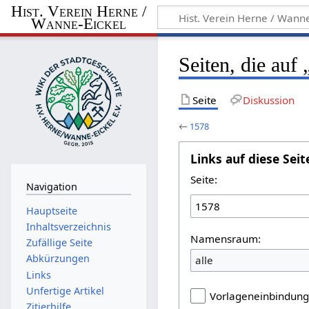
Hist. Verein Herne /
Wanne-Eickel
Seiten, die auf
Seite
Diskussion
←
1578
Links auf diese Seit
Seite:
Navigation
Hauptseite
Inhaltsverzeichnis
Namensraum:
Zufällige Seite
Abkürzungen
alle
Links
Unfertige Artikel
Vorlageneinbindun
Zitierhilfe