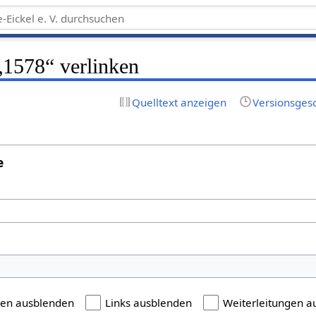
 „1578“ verlinken
Quelltext anzeigen
Versionsges
e
gen ausblenden
Links ausblenden
Weiterleitungen a