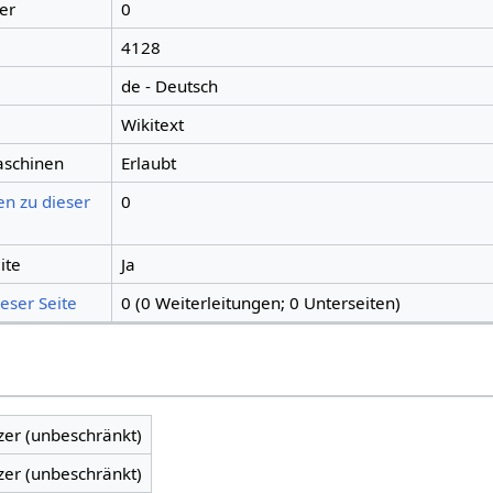
er
0
4128
de - Deutsch
Wikitext
aschinen
Erlaubt
en zu dieser
0
ite
Ja
eser Seite
0 (0 Weiterleitungen; 0 Unterseiten)
zer (unbeschränkt)
zer (unbeschränkt)