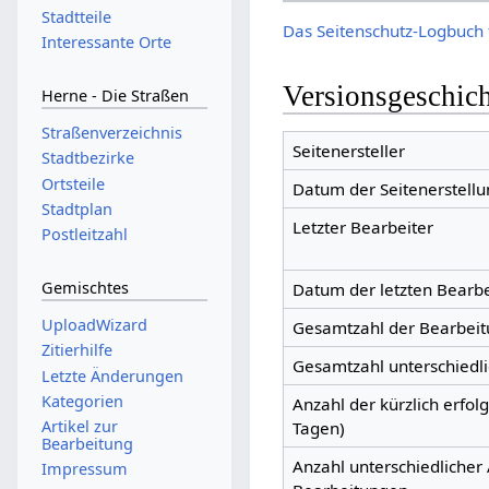
Stadtteile
Das Seitenschutz-Logbuch 
Interessante Orte
Versionsgeschic
Herne - Die Straßen
Straßenverzeichnis
Seitenersteller
Stadtbezirke
Ortsteile
Datum der Seitenerstellu
Stadtplan
Letzter Bearbeiter
Postleitzahl
Gemischtes
Datum der letzten Bearb
UploadWizard
Gesamtzahl der Bearbei
Zitierhilfe
Gesamtzahl unterschiedl
Letzte Änderungen
Kategorien
Anzahl der kürzlich erfol
Artikel zur
Tagen)
Bearbeitung
Anzahl unterschiedlicher 
Impressum