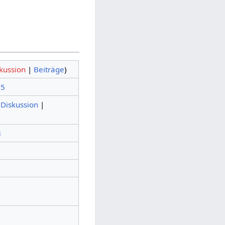
kussion
|
Beiträge
)
15
(
Diskussion
|
8