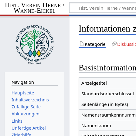
Hist. Verein Herne /
Wanne-Eickel
Informationen z
Kategorie
Diskussi
Basisinformatio
Navigation
Anzeigetitel
Hauptseite
Standardsortierschlüssel
Inhaltsverzeichnis
Seitenlänge (in Bytes)
Zufällige Seite
Abkürzungen
Namensraumkennnumm
Links
Namensraum
Unfertige Artikel
Zitierhilfe