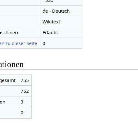
1535
de - Deutsch
Wikitext
aschinen
Erlaubt
n zu dieser Seite
0
ationen
sgesamt
755
752
ien
3
0