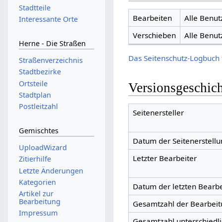
Stadtteile
Bearbeiten
Alle Benut
Interessante Orte
Verschieben
Alle Benut
Herne - Die Straßen
Das Seitenschutz-Logbuch 
Straßenverzeichnis
Stadtbezirke
Ortsteile
Versionsgeschic
Stadtplan
Postleitzahl
Seitenersteller
Gemischtes
Datum der Seitenerstellu
UploadWizard
Letzter Bearbeiter
Zitierhilfe
Letzte Änderungen
Kategorien
Datum der letzten Bearb
Artikel zur
Bearbeitung
Gesamtzahl der Bearbei
Impressum
Gesamtzahl unterschiedl