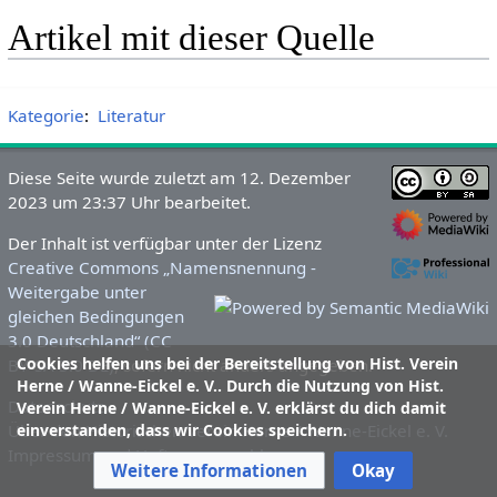
Artikel mit dieser Quelle
Kategorie
:
Literatur
Diese Seite wurde zuletzt am 12. Dezember
2023 um 23:37 Uhr bearbeitet.
Der Inhalt ist verfügbar unter der Lizenz
Creative Commons „Namensnennung -
Weitergabe unter
gleichen Bedingungen
3.0 Deutschland“ (CC
Cookies helfen uns bei der Bereitstellung von Hist. Verein
BY-SA 3.0 DE)
, sofern nicht anders angegeben.
Herne / Wanne-Eickel e. V.. Durch die Nutzung von Hist.
Datenschutz
Verein Herne / Wanne-Eickel e. V. erklärst du dich damit
einverstanden, dass wir Cookies speichern.
Über den Historischen Verein Herne / Wanne-Eickel e. V.
Impressum und Haftungsausschluss
Weitere Informationen
Okay