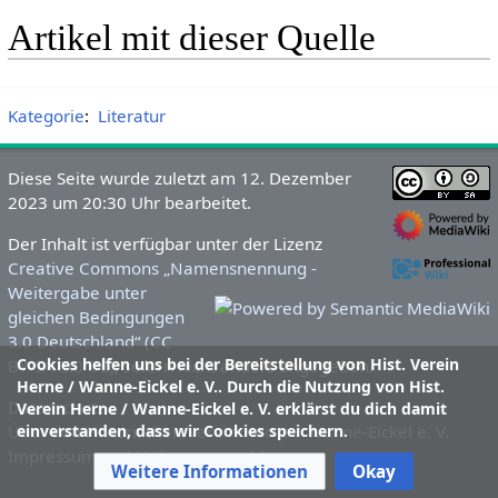
Artikel mit dieser Quelle
Kategorie
:
Literatur
Diese Seite wurde zuletzt am 12. Dezember
2023 um 20:30 Uhr bearbeitet.
Der Inhalt ist verfügbar unter der Lizenz
Creative Commons „Namensnennung -
Weitergabe unter
gleichen Bedingungen
3.0 Deutschland“ (CC
Cookies helfen uns bei der Bereitstellung von Hist. Verein
BY-SA 3.0 DE)
, sofern nicht anders angegeben.
Herne / Wanne-Eickel e. V.. Durch die Nutzung von Hist.
Datenschutz
Verein Herne / Wanne-Eickel e. V. erklärst du dich damit
einverstanden, dass wir Cookies speichern.
Über den Historischen Verein Herne / Wanne-Eickel e. V.
Impressum und Haftungsausschluss
Weitere Informationen
Okay