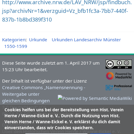
http://www.archive.nrw.de/LAV_NRW/jsp/findbuch.
jsp?archivNr=1&verzguid=Vz_bfb1fc3a-7bb7-440f-
837b-1b8bd389f310
Kategorien
:
Urkunde
Urkunden Landesarchiv Münster
1550-1599
Diese Seite wurde zuletzt am 1. April 2017 um
15:23 Uhr bearbeitet.
Der Inhalt ist verfügbar unter der Lizenz
Creative Commons „Namensnennung -
Weitergabe unter
gleichen Bedingungen
3.0 Deutschland“ (CC
Cookies helfen uns bei der Bereitstellung von Hist. Verein
BY-SA 3.0 DE)
, sofern nicht anders angegeben.
Herne / Wanne-Eickel e. V.. Durch die Nutzung von Hist.
Verein Herne / Wanne-Eickel e. V. erklärst du dich damit
Datenschutz
einverstanden, dass wir Cookies speichern.
Über den Historischen Verein Herne / Wanne-Eickel e. V.