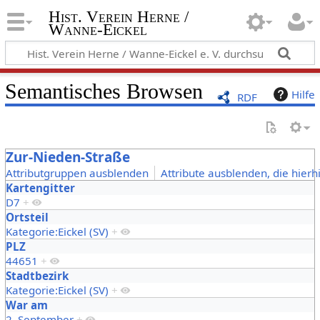
Hist. Verein Herne /
Wanne-Eickel
Semantisches Browsen
Hilfe
RDF
Zur-Nieden-Straße
Attributgruppen ausblenden
Attribute ausblenden, die hierh
Kartengitter
D7
+
Ortsteil
Kategorie:Eickel (SV)
+
PLZ
44651
+
Stadtbezirk
Kategorie:Eickel (SV)
+
War am
2. September
+