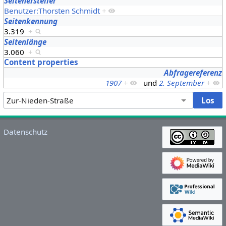
Seitenersteller
Benutzer:Thorsten Schmidt
+
Seitenkennung
3.319
+
Seitenlänge
3.060
+
Content properties
Abfragereferenz
1907
+
und
2. September
+
Datenschutz