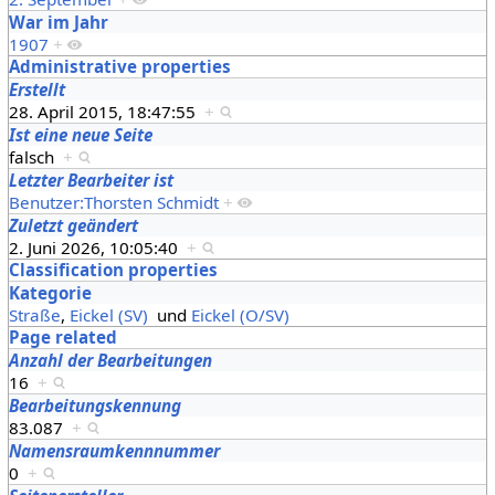
War im Jahr
1907
+
Administrative properties
Erstellt
28. April 2015, 18:47:55
+
Ist eine neue Seite
falsch
+
Letzter Bearbeiter ist
Benutzer:Thorsten Schmidt
+
Zuletzt geändert
2. Juni 2026, 10:05:40
+
Classification properties
Kategorie
Straße
,
Eickel (SV)
und
Eickel (O/SV)
Page related
Anzahl der Bearbeitungen
16
+
Bearbeitungskennung
83.087
+
Namensraumkennnummer
0
+