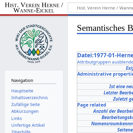
Hist. Verein Herne /
Wanne-Eickel
Semantisches 
Datei:1977-01-Herne
Attributgruppen ausblend
Exi
Administrative properti
Navigation
Ist eine ne
Hauptseite
Letzter Bearbe
Inhaltsverzeichnis
Zuletzt g
Zufällige Seite
Page related
Anzahl der Bearbe
Abkürzungen
Bearbeitungs
Links
Namensraumkenn
Unfertige Artikel
Seitene
Zitierhilfe