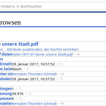
Browsen
 unsere Stadt.pdf
en
Attribute ausblenden, die hierhin verlinken
f-Daten
Datei:1977-01-Herne unsere Stadt.pdf
+
es
Erstellt
28. Januar 2017, 16:57:52
+
ue Seite
falsch
+
iter ist
Benutzer:Thorsten Schmidt
+
eändert
28. Januar 2017, 16:57:52
+
itungen
1
+
kennung
34.976
+
nummer
6
+
rsteller
Benutzer:Thorsten Schmidt
+