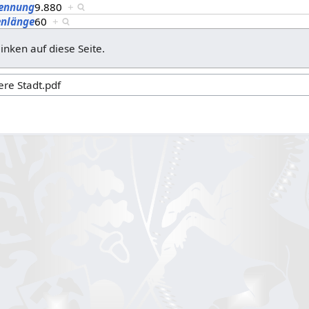
kennung
9.880
+
enlänge
60
+
linken auf diese Seite.