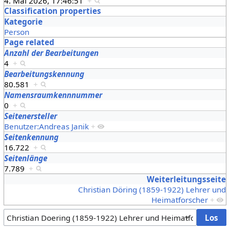
4. Mai 2026, 17:46:51
+
Classification properties
Kategorie
Person
Page related
Anzahl der Bearbeitungen
4
+
Bearbeitungskennung
80.581
+
Namensraumkennnummer
0
+
Seitenersteller
Benutzer:Andreas Janik
+
Seitenkennung
16.722
+
Seitenlänge
7.789
+
Weiterleitungsseite
Christian Döring (1859-1922) Lehrer und
Heimatforscher
+