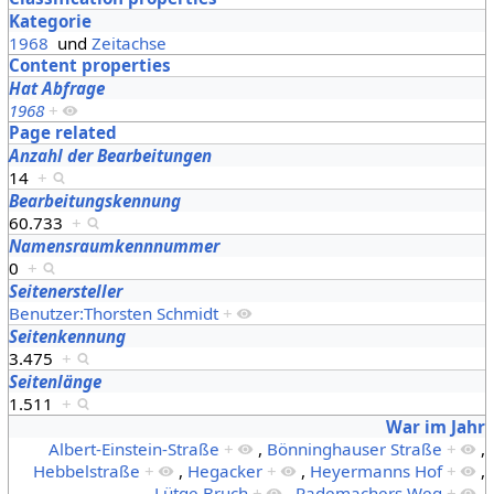
Kategorie
1968
und
Zeitachse
Content properties
Hat Abfrage
1968
+
Page related
Anzahl der Bearbeitungen
14
+
Bearbeitungskennung
60.733
+
Namensraumkennnummer
0
+
Seitenersteller
Benutzer:Thorsten Schmidt
+
Seitenkennung
3.475
+
Seitenlänge
1.511
+
War im Jahr
Albert-Einstein-Straße
+
,
Bönninghauser Straße
+
,
Hebbelstraße
+
,
Hegacker
+
,
Heyermanns Hof
+
,
Lütge Bruch
+
,
Rademachers Weg
+