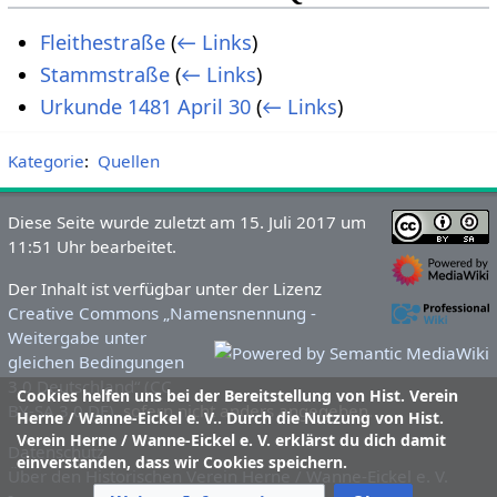
Fleithestraße
(
← Links
)
Stammstraße
(
← Links
)
Urkunde 1481 April 30
(
← Links
)
Kategorie
:
Quellen
Diese Seite wurde zuletzt am 15. Juli 2017 um
11:51 Uhr bearbeitet.
Der Inhalt ist verfügbar unter der Lizenz
Creative Commons „Namensnennung -
Weitergabe unter
gleichen Bedingungen
3.0 Deutschland“ (CC
Cookies helfen uns bei der Bereitstellung von Hist. Verein
BY-SA 3.0 DE)
, sofern nicht anders angegeben.
Herne / Wanne-Eickel e. V.. Durch die Nutzung von Hist.
Verein Herne / Wanne-Eickel e. V. erklärst du dich damit
Datenschutz
einverstanden, dass wir Cookies speichern.
Über den Historischen Verein Herne / Wanne-Eickel e. V.