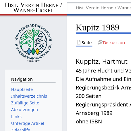
Hist. Verein Herne /
Wanne-Eickel
Kupitz 1989
Seite
Diskussion
Kuppitz, Hartmut
45 Jahre Flucht und V
Die Aufnahme und Ein
Navigation
Regierungsbezirk Arn
Hauptseite
200 Seiten
Inhaltsverzeichnis
Zufällige Seite
Regierungspräsident 
Abkürzungen
Arnsberg 1989
Links
ohne ISBN
Unfertige Artikel
Zitierhilfe