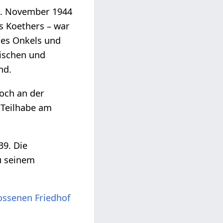
10. November 1944
s Koethers – war
nes Onkels und
nischen und
nd.
och an der
 Teilhabe am
39. Die
u seinem
ossenen Friedhof