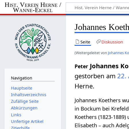
Hist. Verein Herne /
Wanne-Eickel
Johannes Koeth
Seite
Diskussion
(Weitergeleitet von
Johannes Ko
Johannes Ko
Peter
gestorben am
22.
Navigation
Herne.
Hauptseite
Inhaltsverzeichnis
Johannes Koethers wu
Zufällige Seite
in Bockum bei Krefeld
Abkürzungen
Links
Koethers (1823-1889)
Unfertige Artikel
Elisabeth – auch Adel
Zitierhilfe