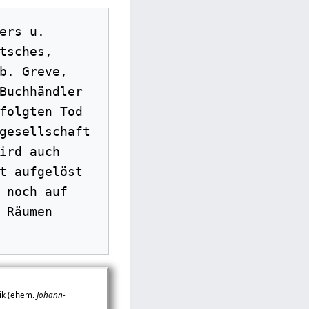
rs u. 
sches, 
b. Greve, 
Buchhändler 
folgten Tod 
gesellschaft 
rd auch 
t aufgelöst 
 noch auf 
Räumen 
nik (ehem.
Johann-