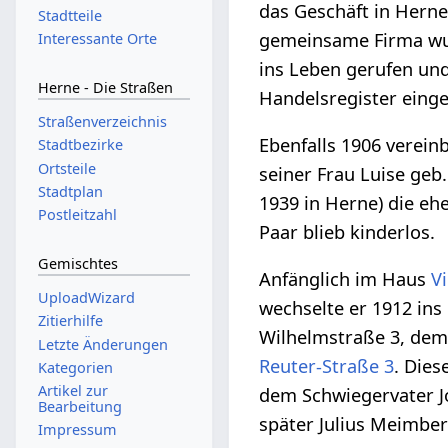
das Geschäft in Herne 
Stadtteile
gemeinsame Firma wu
Interessante Orte
ins Leben gerufen un
Herne - Die Straßen
Handelsregister eing
Straßenverzeichnis
Ebenfalls 1906 vereinb
Stadtbezirke
Ortsteile
seiner Frau Luise geb
Stadtplan
1939 in Herne) die eh
Postleitzahl
Paar blieb kinderlos.
Gemischtes
Anfänglich im Haus
V
UploadWizard
wechselte er 1912 in
Zitierhilfe
Wilhelmstraße 3, de
Letzte Änderungen
Reuter-Straße 3
. Dies
Kategorien
Artikel zur
dem Schwiegervater Jo
Bearbeitung
später Julius Meimber
Impressum