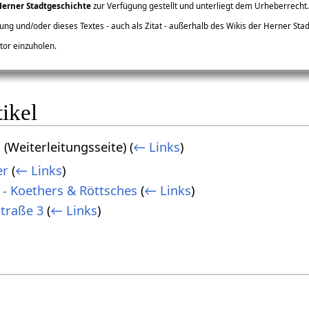
Herner Stadtgeschichte
zur Verfügung gestellt und unterliegt dem Urheberrecht.
ng und/oder dieses Textes - auch als Zitat - außerhalb des Wikis der Herner Stad
or einzuholen.
ikel
s
(Weiterleitungsseite)
(
← Links
)
er
(
← Links
)
 - Koethers & Röttsches
(
← Links
)
Straße 3
(
← Links
)