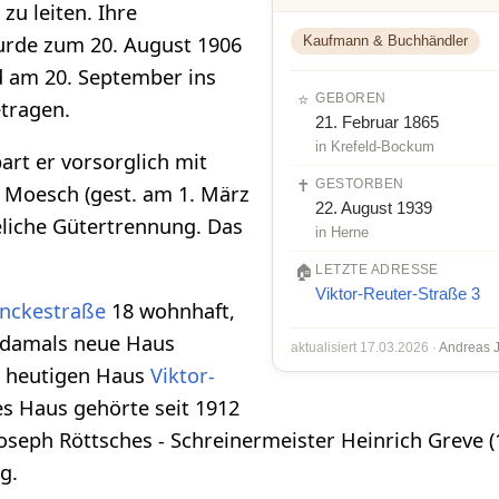
zu leiten. Ihre
rde zum 20. August 1906
Kaufmann & Buchhändler
d am 20. September ins
⭐
GEBOREN
etragen.
21. Februar 1865
in Krefeld-Bockum
art er vorsorglich mit
✝️
GESTORBEN
. Moesch (gest. am 1. März
22. August 1939
eliche Gütertrennung. Das
in Herne
🏠
LETZTE ADRESSE
Viktor-Reuter-Straße 3
inckestraße
18 wohnhaft,
s damals neue Haus
aktualisiert 17.03.2026 ·
Andreas 
m heutigen Haus
Viktor-
es Haus gehörte seit 1912
seph Röttsches - Schreinermeister Heinrich Greve (
g.