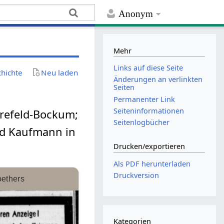
Anonym
Mehr
Links auf diese Seite
chichte
Neu laden
Änderungen an verlinkten
Seiten
Permanenter Link
Seiten­­informationen
refeld-Bockum;
Seitenlogbücher
nd Kaufmann in
Drucken/­exportieren
Als PDF herunterladen
Druckversion
ethers
Kategorien