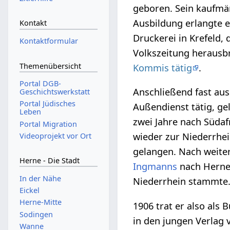
geboren. Sein kaufmä
Ausbildung erlangte e
Kontakt
Druckerei in Krefeld, 
Kontaktformular
Volkszeitung herausbr
Themenübersicht
Kommis tätig
.
Portal DGB-
Anschließend fast aus
Geschichtswerkstatt
Portal Jüdisches
Außendienst tätig, ge
Leben
zwei Jahre nach Südaf
Portal Migration
wieder zur Niederrhei
Videoprojekt vor Ort
gelangen. Nach weiter
Herne - Die Stadt
Ingmanns
nach Herne,
In der Nähe
Niederrhein stammte
Eickel
Herne-Mitte
1906 trat er also als
Sodingen
in den jungen Verlag
Wanne