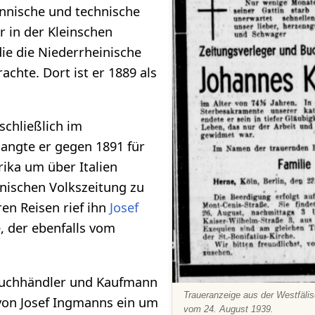
nnische und technische
r in der Kleinschen
die die Niederrheinische
achte. Dort ist er 1889 als
schließlich im
langte er gegen 1891 für
rika um über Italien
nischen Volkszeitung zu
en Reisen rief ihn
Josef
 der ebenfalls vom
.
 Buchhändler und Kaufmann
Traueranzeige aus der Westfäli
 von Josef Ingmanns ein um
vom 24. August 1939.