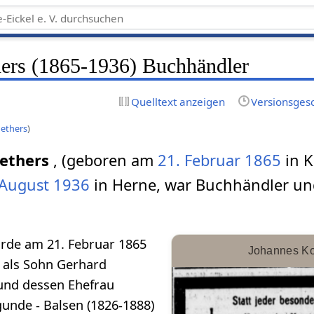
ers (1865-1936) Buchhändler
Quelltext anzeigen
Versionsges
ethers
)
ethers
, (geboren am
21. Februar
1865
in K
 August
1936
in Herne, war Buchhändler u
rde am 21. Februar 1865
Johannes Ko
 als Sohn Gerhard
 und dessen Ehefrau
gunde - Balsen (1826-1888)