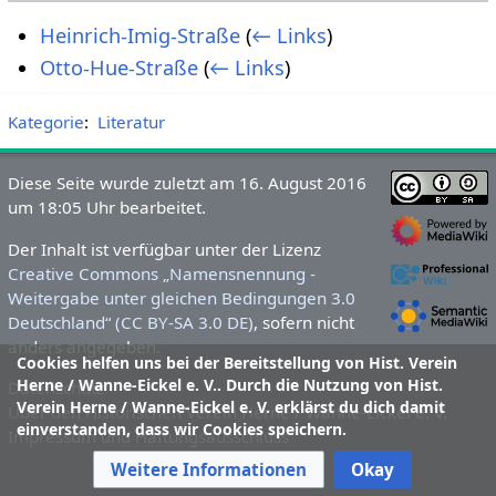
Heinrich-Imig-Straße
(
← Links
)
Otto-Hue-Straße
(
← Links
)
Kategorie
:
Literatur
Diese Seite wurde zuletzt am 16. August 2016
um 18:05 Uhr bearbeitet.
Der Inhalt ist verfügbar unter der Lizenz
Creative Commons „Namensnennung -
Weitergabe unter gleichen Bedingungen 3.0
Deutschland“ (CC BY-SA 3.0 DE)
, sofern nicht
anders angegeben.
Cookies helfen uns bei der Bereitstellung von Hist. Verein
Herne / Wanne-Eickel e. V.. Durch die Nutzung von Hist.
Datenschutz
Verein Herne / Wanne-Eickel e. V. erklärst du dich damit
Über den Historischen Verein Herne / Wanne-Eickel e. V.
einverstanden, dass wir Cookies speichern.
Impressum und Haftungsausschluss
Weitere Informationen
Okay