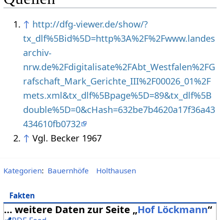
↑
http://dfg-viewer.de/show/?
tx_dlf%5Bid%5D=http%3A%2F%2Fwww.landes
archiv-
nrw.de%2Fdigitalisate%2FAbt_Westfalen%2FG
rafschaft_Mark_Gerichte_III%2F00026_01%2F
mets.xml&tx_dlf%5Bpage%5D=89&tx_dlf%5B
double%5D=0&cHash=632be7b4620a17f36a43
434610fb0732
↑
Vgl. Becker 1967
Kategorien
:
Bauernhöfe
Holthausen
Fakten
… weitere Daten zur Seite „
Hof Löckmann
“