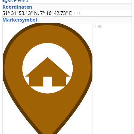
RDF-Feed
Koordinaten
51° 31' 53.13" N, 7° 16' 42.73" E
+
Markersymbol
+