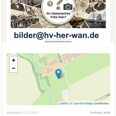
+
−
Leaflet
| ©
OpenStreetMap
contributors
aktualisiert 21.11.2023
Andreas Janik