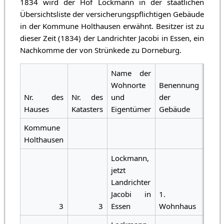
1834 wird der Hof Lockmann in der staatlichen
Übersichtsliste der versicherungspflichtigen Gebäude
in der Kommune Holthausen erwähnt. Besitzer ist zu
dieser Zeit (1834) der Landrichter Jacobi in Essen, ein
Nachkomme der von Strünkede zu Dorneburg.
Name der
Wohnorte
Benennung
Erst
Nr. des
Nr. des
und
der
Asse
Hauses
Katasters
Eigentümer
Gebäude
Reic
Kommune
Holthausen
Lockmann,
jetzt
Landrichter
Jacobi in
1.
3
3
Essen
Wohnhaus