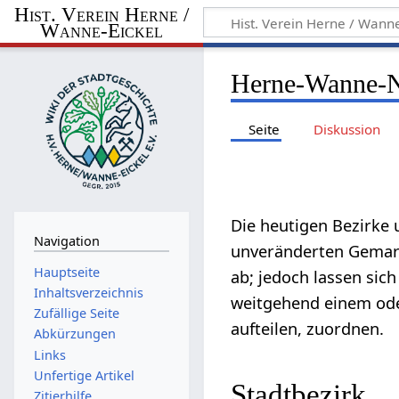
Hist. Verein Herne /
Wanne-Eickel
Herne-Wanne-
Seite
Diskussion
Die heutigen Bezirke 
Navigation
unveränderten Gemark
Hauptseite
ab; jedoch lassen sic
Inhaltsverzeichnis
weitgehend einem oder
Zufällige Seite
aufteilen, zuordnen.
Abkürzungen
Links
Unfertige Artikel
Stadtbezirk
Zitierhilfe