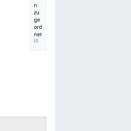
n
zu
ge
ord
net
[
2
]