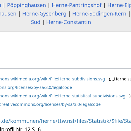
n
|
Pöppinghausen
|
Herne-Pantringshof
|
Herne-El
hausen
|
Herne-Gysenberg
|
Herne-Sodingen-Kern
Süd
|
Herne-Constantin
mons.wikimedia.org/wiki/File:Herne_subdivisions.svg
), „Herne s
ns.org/licenses/by-sa/3.0/legalcode
ons.wikimedia.org/wiki/File:Herne_statistical_subdivisions.svg
/creativecommons.org/licenses/by-sa/3.0/legalcode
.de/kommunen/herne/ttw.nsf/files/Statistik/$file/St
profil Nr. 12 S. 6