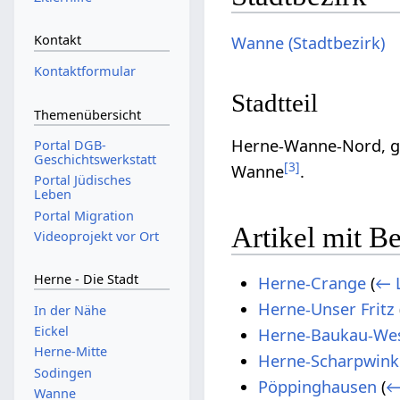
Kontakt
Wanne (Stadtbezirk)
Kontaktformular
Stadtteil
Themenübersicht
Herne-Wanne-Nord, gle
Portal DGB-
Geschichtswerkstatt
[
3
]
Wanne
.
Portal Jüdisches
Leben
Portal Migration
Artikel mit Be
Videoprojekt vor Ort
Herne - Die Stadt
Herne-Crange
(
← 
Herne-Unser Fritz
In der Nähe
Eickel
Herne-Baukau-We
Herne-Mitte
Herne-Scharpwink
Sodingen
Pöppinghausen
(
←
Wanne