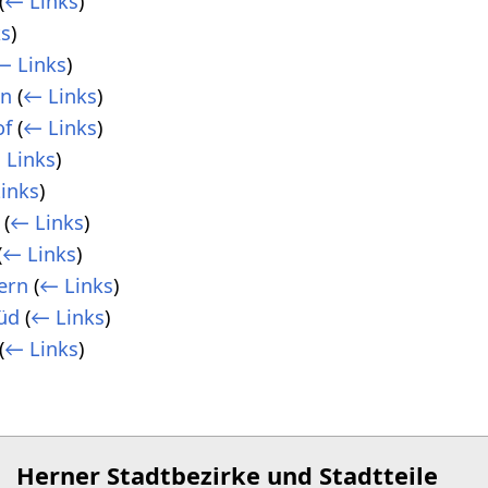
(
← Links
)
s
)
← Links
)
en
(
← Links
)
of
(
← Links
)
 Links
)
inks
)
(
← Links
)
(
← Links
)
ern
(
← Links
)
üd
(
← Links
)
(
← Links
)
Herner Stadtbezirke und Stadtteile