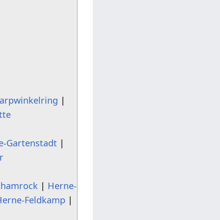
arpwinkelring
|
tte
e-Gartenstadt
|
r
Shamrock
|
Herne-
Herne-Feldkamp
|