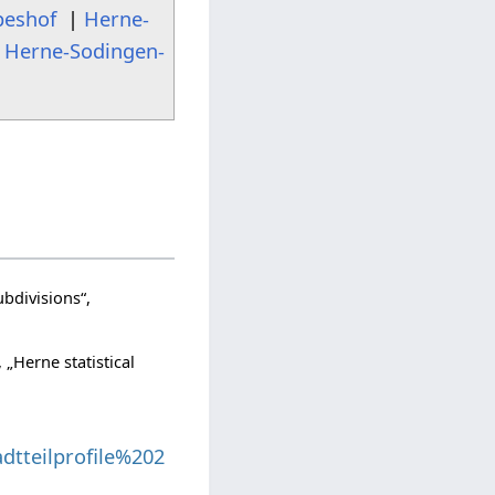
peshof
|
Herne-
|
Herne-Sodingen-
ubdivisions“,
), „Herne statistical
adtteilprofile%202