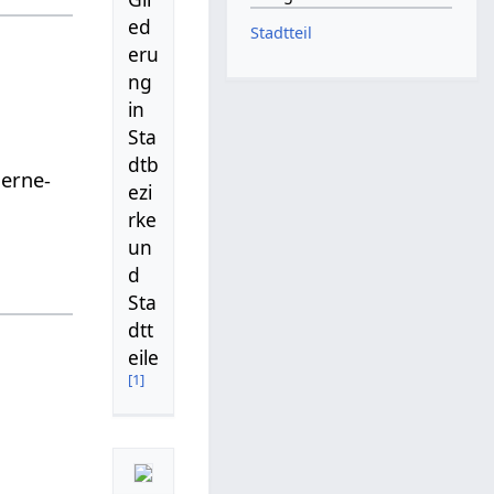
ed
Stadtteil
eru
ng
in
Sta
dtb
Herne-
ezi
rke
un
d
Sta
dtt
eile
[
1
]