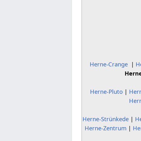
Herne-Crange
|
H
Hern
Herne-Pluto
|
Her
Her
Herne-Strünkede
|
H
Herne-Zentrum
|
He