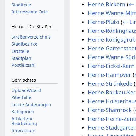
Herne-Bickern
(
← 
Stadtteile
Interessante Orte
Herne-Wanne-Mit
Herne-Pluto
(
← Li
Herne - Die Straßen
Herne-Röhlinghau
Straßenverzeichnis
Herne-Königsgrub
Stadtbezirke
Herne-Gartenstad
Ortsteile
Herne-Wanne-Süd
Stadtplan
Herne-Eickel-Kern
Postleitzahl
Herne-Hannover
(
Gemischtes
Herne-Strünkede
(
UploadWizard
Herne-Baukau-Ker
Zitierhilfe
Herne-Holsterhau
Letzte Änderungen
Herne-Shamrock
(
Kategorien
Herne-Herne-Zen
Artikel zur
Bearbeitung
Herne-Stadtgarte
Impressum