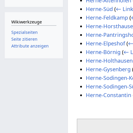
Herne-Altenhöfen
Herne-Süd
(
← Link
Herne-Feldkamp
(
Wikiwerkzeuge
Herne-Horsthaus
Spezialseiten
Herne-Pantringsh
Seite zitieren
Herne-Elpeshof
(
←
Attribute anzeigen
Herne-Börnig
(
← L
Herne-Holthausen
Herne-Gysenberg
Herne-Sodingen-K
Herne-Sodingen-S
Herne-Constantin