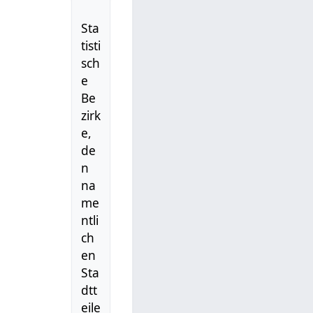
Sta
tisti
sch
e
Be
zirk
e,
de
n
na
me
ntli
ch
en
Sta
dtt
eile