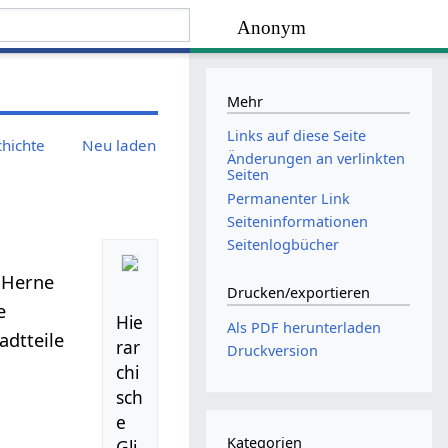
Anonym
Mehr
Links auf diese Seite
chichte
Neu laden
Änderungen an verlinkten
Seiten
Permanenter Link
Seiten­­informationen
Seitenlogbücher
 Herne
Drucken/­exportieren
e
Hie
Als PDF herunterladen
adtteile
rar
Druckversion
chi
sch
e
Kategorien
Gli