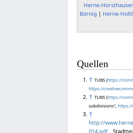
Herne-Horsthause
Börnig
|
Herne-Holt
Quellen
↑
TUBS (
https://com
https://creativecommo
↑
TUBS (
https://comm
subdivisions“,
https:/
↑
http://www.herne
014.pdf
Stadtteil