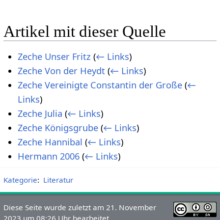
Artikel mit dieser Quelle
Zeche Unser Fritz
(
← Links
)
Zeche Von der Heydt
(
← Links
)
Zeche Vereinigte Constantin der Große
(
←
Links
)
Zeche Julia
(
← Links
)
Zeche Königsgrube
(
← Links
)
Zeche Hannibal
(
← Links
)
Hermann 2006
(
← Links
)
Kategorie
:
Literatur
Diese Seite wurde zuletzt am 21. November
2023 um 08:26 Uhr bearbeitet.