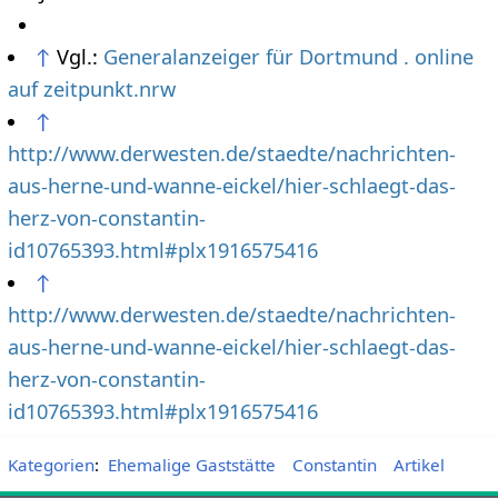
↑
Vgl.:
Generalanzeiger für Dortmund . online
auf zeitpunkt.nrw
↑
http://www.derwesten.de/staedte/nachrichten-
aus-herne-und-wanne-eickel/hier-schlaegt-das-
herz-von-constantin-
id10765393.html#plx1916575416
↑
http://www.derwesten.de/staedte/nachrichten-
aus-herne-und-wanne-eickel/hier-schlaegt-das-
herz-von-constantin-
id10765393.html#plx1916575416
Kategorien
:
Ehemalige Gaststätte
Constantin
Artikel