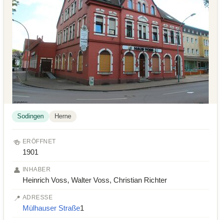
Sodingen
Herne
🍻
ERÖFFNET
1901
👤
INHABER
Heinrich Voss, Walter Voss, Christian Richter
📍
ADRESSE
Mülhauser Straße
1