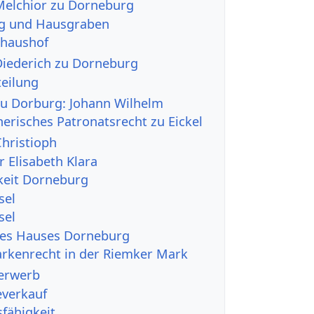
Melchior zu Dorneburg
g und Hausgraben
rhaushof
iederich zu Dorneburg
teilung
u Dorburg: Johann Wilhelm
herisches Patronatsrecht zu Eickel
hristioph
r Elisabeth Klara
keit Dorneburg
sel
sel
des Hauses Dorneburg
rkenrecht in der Riemker Mark
erwerb
everkauf
fähigkeit