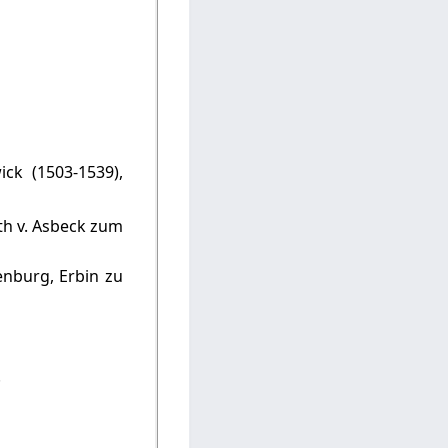
ck (1503-1539),
th v. Asbeck zum
nburg, Erbin zu
.