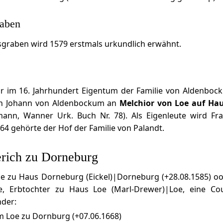
raben
sgraben wird 1579 erstmals urkundlich erwähnt.
r im 16. Jahrhundert Eigentum der Familie von Aldenboc
n Johann von Aldenbockum an
Melchior von Loe auf Ha
ymann, Wanner Urk. Buch Nr. 78). Als Eigenleute wird Fr
64 gehörte der Hof der Familie von Palandt.
rich zu Dorneburg
oe zu Haus Dorneburg (Eickel)|Dorneburg (+28.08.1585) o
e, Erbtochter zu Haus Loe (Marl-Drewer)|Loe, eine Co
nder:
m Loe zu Dornburg (+07.06.1668)