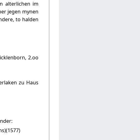
 alterlichen im
her jegen mynen
ndere, to halden
icklenborn, 2.oo
erlaken zu Haus
inder:
hs)(1577)