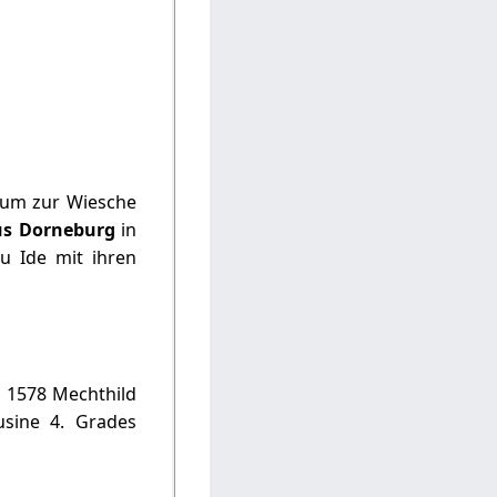
kum zur Wiesche
us Dorneburg
in
au Ide mit ihren
o 1578 Mechthild
usine 4. Grades