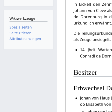
in Eickel) den Zeh
Johann von Cleve a
de Dorenburg in d
Wikiwerkzeuge
urkundlich erwähnt
Spezialseiten
Seite zitieren
Die Teilungsurkund
Attribute anzeigen
als Zeuge besiegelt.
14. Jhdt. Watte
Conradi de Dorn
Besitzer
Erbwechsel D
Johan von Haus L
oo Elisabeth von
Johan von Loe