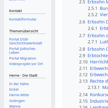
2.5
Erbsohn 
2.5.1
Bur
Kontakt
2.5.2
Vie
Kontaktformular
2.6
Erbsohn D
2.6.1
Erb
Themenübersicht
2.7
Erbsohn z
Portal DGB-
2.7.1
Lut
Geschichtswerkstatt
2.8
Erbsohn C
Portal Jüdisches
Leben
2.9
Erbtochte
Portal Migration
2.10
Herrlich
Videoprojekt vor Ort
2.11
Erbwech
2.12
Erbwech
Herne - Die Stadt
2.13
Rechte 
In der Nähe
2.13.1
Ma
Eickel
2.14
Konkurs
Herne-Mitte
2.15
Industri
Sodingen
Wanne
2.16
Landtags