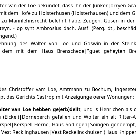
lter van der Loe bekundet, dass ihn der Junker Jorryen Gr
 mit dem Hofe zu Holsterhusen (Holsterhausen) und dem G
zu Mannlehnsrecht belehnt habe. Zeugen: Gosen in der
eyn. - op synt Ambrosius dach. Ausf. (Perg. dt., beschäd
ngend.)
lehnung des Walter von Loe und Goswin in der Steink
it dem mit dem Haus Brenschede|"guet geheyten Bre
 des Christoffer vam Loe, Amtmann zu Bochum, Ingesete
t des Gerichts Castrop mit Anzeigunge oerer Wonungen:
lter van Loe hebben ge(erb)deilt
, und is Henrichen als
(Eickel)|Dorneberch gefallen und Wolter ein alt Ritter-
spel|Kerspell Herne, Haus Sodingen|Soingen genoempt, 
t Vest Recklinghausen|Vest Reckelinckhuisen (Haus Knippen