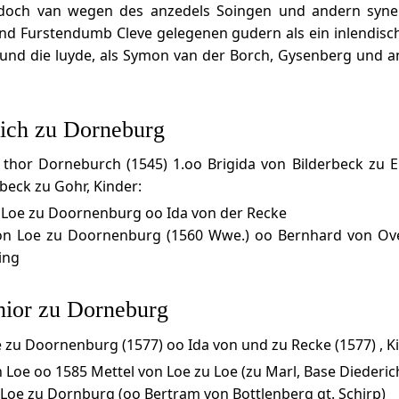
jedoch van wegen des anzedels Soingen und andern synen
d Furstendumb Cleve gelegenen gudern als ein inlendisc
und die luyde, als Symon van der Borch, Gysenberg und a
ich zu Dorneburg
 thor Dorneburch (1545) 1.oo Brigida von Bilderbeck zu E
eck zu Gohr, Kinder:
 Loe zu Doornenburg oo Ida von der Recke
on Loe zu Doornenburg (1560 Wwe.) oo Bernhard von Ov
ing
hior zu Dorneburg
 zu Doornenburg (1577) oo Ida von und zu Recke (1577) , K
 Loe oo 1585 Mettel von Loe zu Loe (zu Marl, Base Diederic
Loe zu Dornburg (oo Bertram von Bottlenberg gt. Schirp)