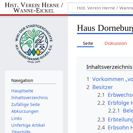
Hist. Verein Herne /
Wanne-Eickel
Haus Dorneburg
Seite
Diskussion
Inhaltsverzeichnis
1
Vorkommen „vo
Navigation
2
Besitzer
Hauptseite
2.1
Erbwechs
Inhaltsverzeichnis
2.2
Erbfolge
Zufällige Seite
2.2.1
Bel
Abkürzungen
Links
2.3
Erbteilun
Unfertige Artikel
2.4
Erbsohn H
Zitierhilfe