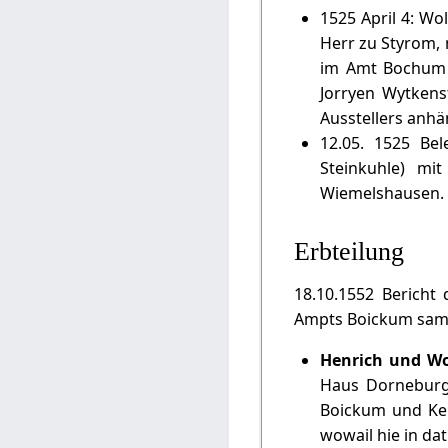
1525 April 4: Wo
Herr zu Styrom,
im Amt Bochum 
Jorryen Wytkenst
Ausstellers anhä
12.05. 1525 Be
Steinkuhle) m
Wiemelshausen.
Erbteilung
18.10.1552 Bericht
Ampts Boickum samp
Henrich und Wo
Haus Dorneburg 
Boickum und Ker
wowail hie in da