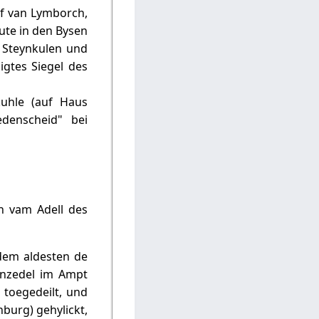
af van Lymborch,
ute in den Bysen
 Steynkulen und
igtes Siegel des
uhle (auf Haus
denscheid" bei
n vam Adell des
 dem aldesten de
Anzedel im Ampt
toegedeilt, und
burg) gehylickt,