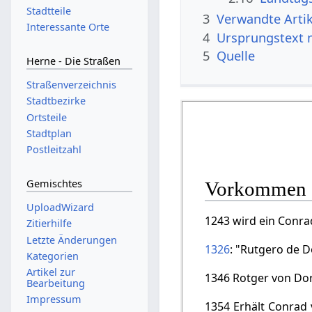
Stadtteile
3
Verwandte Artik
Interessante Orte
4
Ursprungstext 
5
Quelle
Herne - Die Straßen
Straßenverzeichnis
Stadtbezirke
Ortsteile
Stadtplan
Postleitzahl
Gemischtes
Vorkommen 
UploadWizard
1243 wird ein Conr
Zitierhilfe
Letzte Änderungen
1326
: "Rutgero de Do
Kategorien
Artikel zur
1346 Rotger von Do
Bearbeitung
Impressum
1354 Erhält Conrad