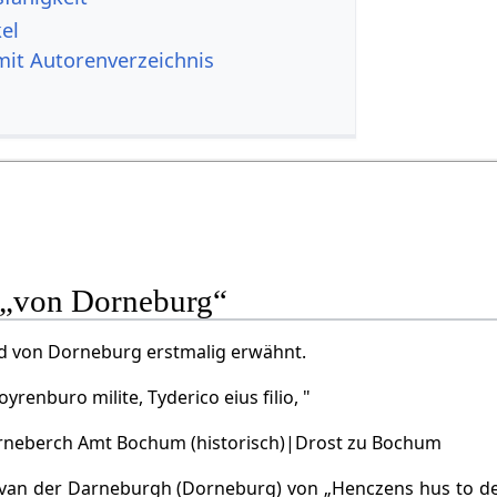
el
mit Autorenverzeichnis
„von Dorneburg“
ad von Dorneburg erstmalig erwähnt.
yrenburo milite, Tyderico eius filio, "
rneberch Amt Bochum (historisch)|Drost zu Bochum
 van der Darneburgh (Dorneburg) von „Henczens hus to de