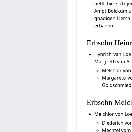
hefft hie sich 
Ampt Boickum un
gnädigen Herrn 
erbaden.
Erbsohn Heinr
Hynrich van Loe
Margreth von Asb
Melchior von
Margarete v
Goldschmied
Erbsohn Melc
Melchior von Loe
Diederich von
Mechtel vom 