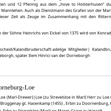
nten und 12 Pfennig aus dem „hove to Holsterhusen“ d
ls Mannlehen. Auch als Dienstmann des Grafen von der Ma
ieser Zeit als Zeuge im Zusammenhang mit den Ritter
.
e der Söhne Heinrichs von Eickel von 1375 wird von Konr
nscheid/Kalandbruderschaft-adelige Mitglieder| Kalandbr
eborgh, später Item Hinrici van der Dorneborgh
orneburg-Loe
oe (Marl-Drewer)|Loe (zu Strevelsloe in Marl) Herr zu Loe 
 Brüggenay gt. Hasenkamp (1455) , Erbin zu Doornenburg, 
, Erbe zu Strevelsloe (Marl) oo Margr. Grave zu Hasselt