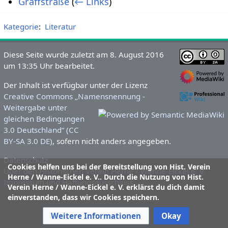
Gräffstraße
(
← Links
)
Kategorie
:
Literatur
Diese Seite wurde zuletzt am 8. August 2016
um 13:35 Uhr bearbeitet.
Der Inhalt ist verfügbar unter der Lizenz
Creative Commons „Namensnennung -
Weitergabe unter
gleichen Bedingungen
3.0 Deutschland“ (CC
BY-SA 3.0 DE)
, sofern nicht anders angegeben.
Datenschutz
Cookies helfen uns bei der Bereitstellung von Hist. Verein
Über den Historischen Verein Herne / Wanne-Eickel e. V.
Herne / Wanne-Eickel e. V.. Durch die Nutzung von Hist.
Impressum und Haftungsausschluss
Verein Herne / Wanne-Eickel e. V. erklärst du dich damit
einverstanden, dass wir Cookies speichern.
Weitere Informationen
Okay