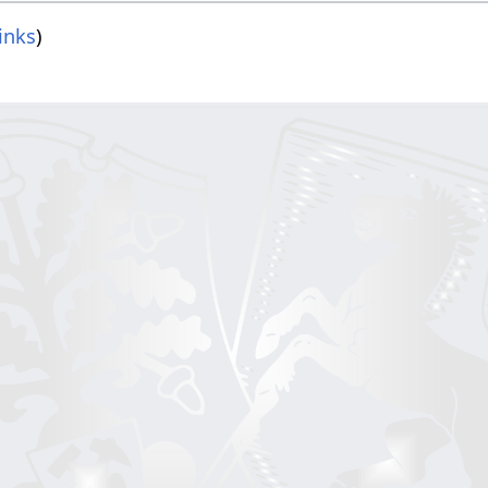
inks
)