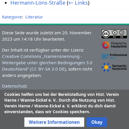
Hermann-Löns-Straße
(
← Links
)
Kategorie
:
Literatur
Diese Seite wurde zuletzt am 20. November
2023 um 14:18 Uhr bearbeitet.
Der Inhalt ist verfügbar unter der Lizenz
Creative Commons „Namensnennung -
Weitergabe unter gleichen Bedingungen 3.0
Deutschland“ (CC BY-SA 3.0 DE)
, sofern nicht
anders angegeben.
Datenschutz
Über den Historischen Verein Herne / Wanne-Eickel e. V.
Cookies helfen uns bei der Bereitstellung von Hist. Verein
Impressum und Haftungsausschluss
Herne / Wanne-Eickel e. V.. Durch die Nutzung von Hist.
Verein Herne / Wanne-Eickel e. V. erklärst du dich damit
einverstanden, dass wir Cookies speichern.
Weitere Informationen
Okay