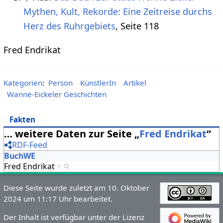
Mythen, Kult, Rekorde: Eine Zeitreise durchs
Herz des Ruhrgebiets
, Seite 118
Fred Endrikat
Kategorien
:
Person
KünstlerIn
Artikel
Wanne-Eickeler Geschichten
Fakten
… weitere Daten zur Seite „
Fred Endrikat
“
RDF-Feed
BuchWE
Fred Endrikat
+
Diese Seite wurde zuletzt am 10. Oktober
2024 um 11:17 Uhr bearbeitet.
Der Inhalt ist verfügbar unter der Lizenz