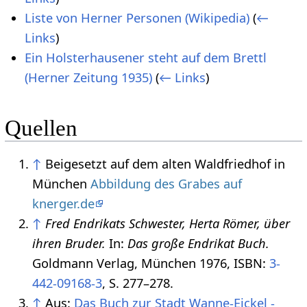
Liste von Herner Personen (Wikipedia)
(
←
Links
)
Ein Holsterhausener steht auf dem Brettl
(Herner Zeitung 1935)
(
← Links
)
Quellen
↑
Beigesetzt auf dem alten Waldfriedhof in
München
Abbildung des Grabes auf
knerger.de
↑
Fred Endrikats Schwester, Herta Römer, über
ihren Bruder.
In:
Das große Endrikat Buch.
Goldmann Verlag, München 1976, ISBN:
3-
442-09168-3
, S. 277–278.
↑
Aus:
Das Buch zur Stadt Wanne-Eickel -