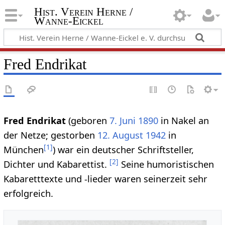
Hist. Verein Herne /
Wanne-Eickel
Fred Endrikat
Fred Endrikat
(geboren
7. Juni
1890
in Nakel an
der Netze; gestorben
12. August
1942
in
[
1
]
München
) war ein deutscher Schriftsteller,
[
2
]
Dichter und Kabarettist.
Seine humoristischen
Kabaretttexte und -lieder waren seinerzeit sehr
erfolgreich.