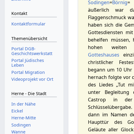
Sodingen
=
Börnig
äußerlich war d
Kontakt
Flaggenschmuck wah
Kontaktformular
haben sich die Gem
Gottesdiensten mi
Themenübersicht
behelfen müssen, 
hohen weiten
Portal DGB-
Geschichtswerkstatt
Gotteshauses
einzi
Portal Jüdisches
christlicher Fest
Leben
begann um 10 Uhr e
Portal Migration
hernach folgte vor 
Videoprojekt vor Ort
des Liedes „Tut mi
unter Begleitung
Herne - Die Stadt
Castrop in der
In der Nähe
Schlüsselübergabe. 
Eickel
dann im Namen des
Herne-Mitte
Haupttür des Go
Sodingen
Geläute aller Glo
Wanne