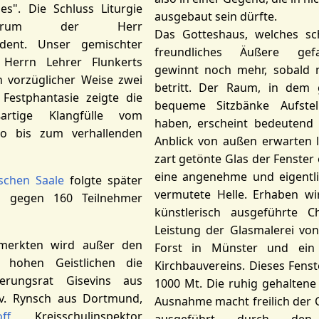
es". Die Schluss Liturgie
ausgebaut sein dürfte.
ederum der Herr
Das Gotteshaus, welches sc
ndent. Unser gemischter
freundliches Äußere ge
Herrn Lehrer Flunkerts
gewinnt noch mehr, sobald 
n vorzüglicher Weise zwei
betritt. Der Raum, in dem 
r Festphantasie zeigte die
bequeme Sitzbänke Aufste
artige Klangfülle vom
haben, erscheint bedeutend 
imo bis zum verhallenden
Anblick von außen erwarten l
zart getönte Glas der Fenster 
eine angenehme und eigentli
schen Saale
folgte später
vermutete Helle. Erhaben wir
as gegen 160 Teilnehmer
künstlerisch ausgeführte Ch
Leistung der Glasmalerei von
emerkten wird außer den
Forst in Münster und ein
n hohen Geistlichen die
Kirchbauvereins. Dieses Fenste
erungsrat Gisevins aus
1000 Mt. Die ruhig gehaltene
 v. Rynsch aus Dortmund,
Ausnahme macht freilich der C
ff
, Kreisschulinspektor