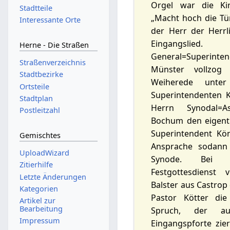
Orgel war die Kir
Stadtteile
„Macht hoch die Tür
Interessante Orte
der Herr der Herrli
Eingangsl
Herne - Die Straßen
General=Superin
Straßenverzeichnis
Münster vollzog 
Stadtbezirke
Weiherede unte
Ortsteile
Superintendenten 
Stadtplan
Herrn Synodal=A
Postleitzahl
Bochum den eigentl
Superintendent Kön
Gemischtes
Ansprache sodann
UploadWizard
Synode. Bei d
Zitierhilfe
Festgottesdienst
Letzte Änderungen
Balster aus Castrop
Kategorien
Pastor Kötter die
Artikel zur
Bearbeitung
Spruch, der a
Impressum
Eingangspforte zier