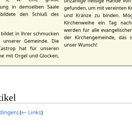
unzählige fleißige Hände von
ung in demselben Saale
gefunden, um mit vereinten K
 bildete den Schluß des
und Kränze zu binden. Mö
Kirchenweihe ein Tag nachh
werden für alle evangelische
bildet in ihrer schmucken
der Kirchengemeinde, das i
e unserer Gemeinde. Die
unser Wunsch!
Castrop hat für unseren
che mit Orgel und Glocken,
ikel
dingen)
(
← Links
)