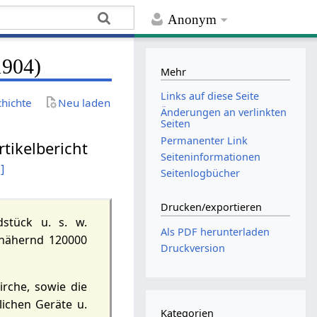
Anonym
1904)
Mehr
Links auf diese Seite
chichte
Neu laden
Änderungen an verlinkten
Seiten
Permanenter Link
tikelbericht
Seiten­­informationen
1
]
Seitenlogbücher
Drucken/­exportieren
dstück u. s. w.
Als PDF herunterladen
nähernd 120000
Druckversion
irche, sowie die
lichen Geräte u.
Kategorien