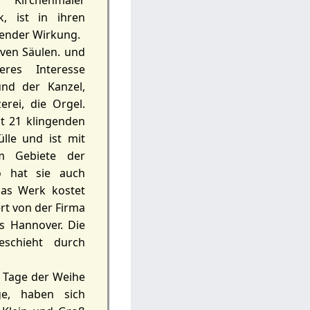
Kirchenmaler
, ist in ihren
uender Wirkung.
ven Säulen. und
eres Interesse
nd der Kanzel,
rei, die Orgel.
t 21 klingenden
lle und ist mit
m Gebiete der
o hat sie auch
Das Werk kostet
rt von der Firma
 Hannover. Die
eschieht durch
 Tage der Weihe
e, haben sich