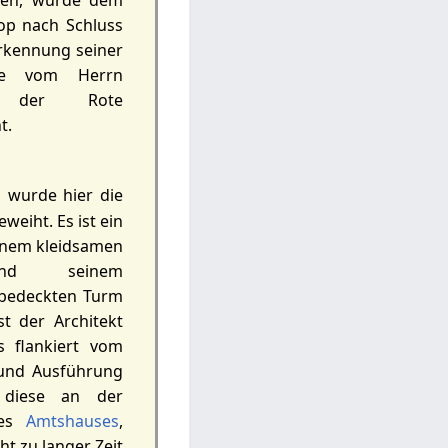
den, wurde dem
rop nach Schluss
erkennung seiner
he vom Herrn
ten der Rote
t.
 wurde hier die
weiht. Es ist ein
einem kleidsamen
 und seinem
rbedeckten Turm
st der Architekt
s flankiert vom
 und Ausführung
t diese an der
des
Amtshauses
,
ht zu langer Zeit