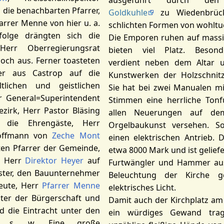
ausgeführt durch den 
die benachbarten Pfarrer,
Goldkuhle
zu Wiedenbrück
arrer Menne von hier u. a.
schlichten Formen von wohlt
folge drängten sich die
Die Emporen ruhen auf massi
Herr Oberregierungsrat
bieten viel Platz. Besond
och aus. Ferner toasteten
verdient neben dem Altar u
ter aus Castrop auf die
Kunstwerken der Holzschnitze
tlichen und geistlichen
Sie hat bei zwei Manualen mi
r General=Superintendent
Stimmen eine herrliche Tonfü
zirk, Herr Pastor Bläsing
allen Neuerungen auf de
 die Ehrengäste, Herr
Orgelbaukunst versehen. S
Hoffmann von
Zeche Mont
einen elektrischen Antrieb. 
ten Pfarrer der Gemeinde,
etwa 8000 Mark und ist geliefe
r, Herr
Direktor Heyer
auf
Furtwängler und Hammer aus
ster, den Bauunternehmer
Beleuchtung der Kirche g
eute, Herr
Pfarrer Menne
elektrisches Licht.
nter der Bürgerschaft und
Damit auch der Kirchplatz am
d die Eintracht unter den
ein würdiges Gewand trag
u. s, w. Eine große