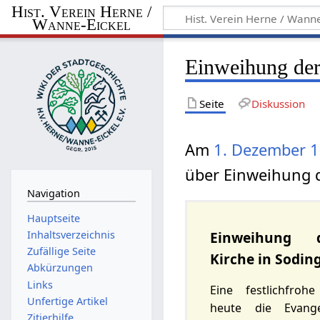
Hist. Verein Herne /
Wanne-Eickel
Einweihung der
Seite
Diskussion
Am
1. Dezember
1
über Einweihung d
Navigation
Hauptseite
Inhaltsverzeichnis
Einweihung d
Zufällige Seite
Kirche in Sodin
Abkürzungen
Links
Eine festlichfro
Unfertige Artikel
heute die Evange
Zitierhilfe