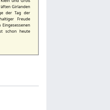
 Klein und Groß
räften Girlanden
ge der Tag der
altiger Freude
n Eingesessenen
st schon heute