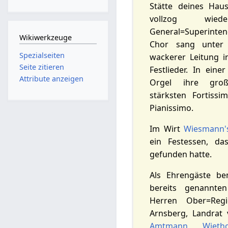
Stätte deines Haus
vollzog wi
General=Superinte
Wikiwerkzeuge
Chor sang unter 
Spezialseiten
wackerer Leitung i
Seite zitieren
Festlieder. In eine
Attribute anzeigen
Orgel ihre groß
stärksten Fortiss
Pianissimo.
Im Wirt
Wiesmann'
ein Festessen, d
gefunden hatte.
Als Ehrengäste b
bereits genannte
Herren Ober=Regi
Arnsberg, Landrat
Amtmann Wietho