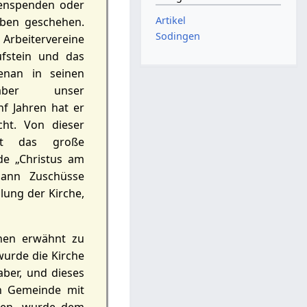
lienspenden oder
Artikel
aben geschehen.
Sodingen
Arbeitervereine
ufstein und das
benan in seinen
aber unser
nf Jahren hat er
ht. Von dieser
t das große
de „Christus am
dann Zuschüsse
lung der Kirche,
enen erwähnt zu
wurde die Kirche
aber, und dieses
n Gemeinde mit