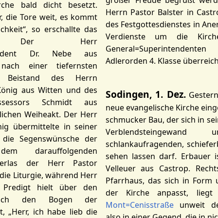
großer Freude begrüßt wer
che bald dicht besetzt.
Herrn Pastor Balster in Cast
, die Tore weit, es kommt
des Festgottesdienstes in An
chkeit“, so erschallte das
Verdienste um die Kirc
ied. Der Herr
General=Superintenden
tendent Dr. Nebe aus
Adlerorden 4. Klasse überreich
nach einer tiefernsten
r Beistand des Herrn
König aus Witten und des
Sodingen, 1. Dez.
Gestern
ssessors Schmidt aus
neue evangelische Kirche einge
ichen Weiheakt. Der Herr
schmucker Bau, der sich in s
ig übermittelte in seiner
Verblendsteingewand
 die Segenswünsche der
schlankaufragenden, schiefe
em darauffolgenden
sehen lassen darf. Erbauer i
 verlas der Herr Pastor
Velleuer aus Castrop. Recht
 die Liturgie, während Herr
Pfarrhaus, das sich in Form
 Predigt hielt über den
der Kirche anpasst, lieg
uch den Bogen der
Mont=Cenisstraße
unweit 
t, „Herr, ich habe lieb die
also in einer Gegend, die in nic