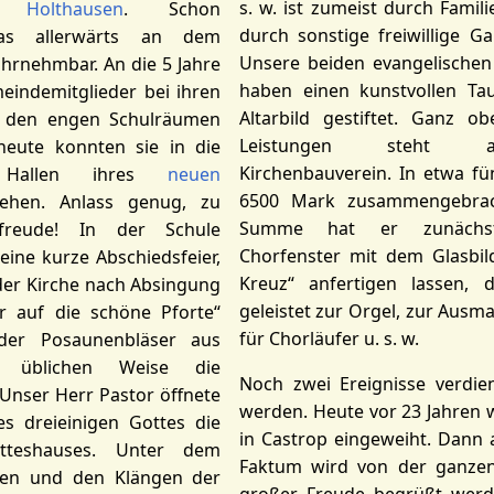
s. w. ist zumeist durch Fami
=
Holthausen
. Schon
durch sonstige freiwillige G
as allerwärts an dem
Unsere beiden evangelischen 
rnehmbar. An die 5 Jahre
haben einen kunstvollen Ta
eindemitglieder bei ihren
Altarbild gestiftet. Ganz o
t den engen Schulräumen
Leistungen steht 
heute konnten sie in die
Kirchenbauverein. In etwa fü
 Hallen ihres
neuen
6500 Mark zusammengebrac
ehen. Anlass genug, zu
Summe hat er zunächs
esfreude! In der Schule
Chorfenster mit dem Glasbil
ine kurze Abschiedsfeier,
Kreuz“ anfertigen lassen, 
der Kirche nach Absingung
geleistet zur Orgel, zur Ausma
r auf die schöne Pforte“
für Chorläufer u. s. w.
 der Posaunenbläser aus
 üblichen Weise die
Noch zwei Ereignisse verdi
Unser Herr Pastor öffnete
werden. Heute vor 23 Jahren 
 dreieinigen Gottes die
in Castrop eingeweiht. Dann 
tteshauses. Unter dem
Faktum wird von der ganze
cken und den Klängen der